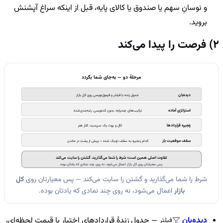
و نوسانِ سهم یا صندوق یا کالای پایه، قبل از اینکه سراغ آپشنش
بروید.
2) فرصت را پیدا می‌کند
مرحلهٔ دو — به‌جای شما بگردد
دیده‌بان
جدول زنده با فیلتر و فرمول‌نویسی روی کل بازار
استراتژی آماده
ترکیب‌های چندپایه، بدون کدنویسی، رتبه‌بندی‌شده
زنجیره قراردادها
کال و پوت یک سررسید، کنار هم
سقف موقعیت باز
کدام زنجیره به سقف نزدیک شده — پیش از پشتِ در ماندن
تفاوت اصلی همین است: شرط را شما می‌گذارید، گشتن را سایت می‌کند
پس معیارتان روی کل بازار اعمال می‌شود، نه روی چند نمادی که یادتان بوده
شرط را شما می‌گذارید و گشتن را سایت می‌کند — پس معیارتان روی
کل
بازار
اعمال می‌شود، نه روی چند نمادی که یادتان بوده.
دیده‌بان
— جدول زندهٔ قراردادهای اختیار با قیمت لحظه‌ای،
فیلتر