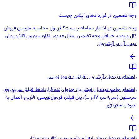
وجه تضمین در قراردادهای آپشن چیست
وجه تضمین در اختیار معامله چیست؟ فرمول محاسبه مارجین فروش
کال و پوت، حداقل وجه تضمین، مثال عددی، تفاوت بورس کالا و روش
دیدن آن در آپشن‌باز.
راهنمای دیده‌بان آپشن‌باز | فیلتر و فرمول‌نویسی
راهنمای جامع دیده‌بان آپشن‌باز: جدول زنده قراردادها، فیلتر سریع روی
سرستون (سربه‌سر، IV و …)، پنل فیلتر، فرمول‌نویسی، آلارم و اتصال به
نمودار استراتژی.
راهنمای دیده‌بان نماد پایه | سهام و بورس کالا روی میزکار