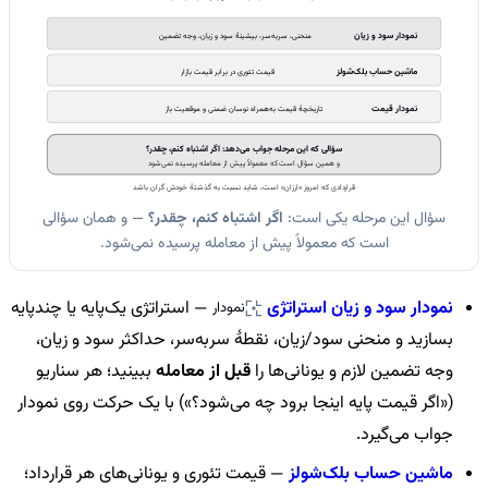
نمودار سود و زیان
منحنی، سربه‌سر، بیشینهٔ سود و زیان، وجه تضمین
ماشین حساب بلک‌شولز
قیمت تئوری در برابر قیمت بازار
نمودار قیمت
تاریخچهٔ قیمت به‌همراه نوسان ضمنی و موقعیت باز
سؤالی که این مرحله جواب می‌دهد: اگر اشتباه کنم، چقدر؟
و همین سؤال است که معمولاً پیش از معامله پرسیده نمی‌شود
قراردادی که امروز «ارزان» است، شاید نسبت به گذشتهٔ خودش گران باشد
سؤال این مرحله یکی است:
اگر اشتباه کنم، چقدر؟
— و همان سؤالی
است که معمولاً پیش از معامله پرسیده نمی‌شود.
نمودار سود و زیان استراتژی
— استراتژی یک‌پایه یا چندپایه
نمودار
بسازید و منحنی سود/زیان، نقطهٔ سربه‌سر، حداکثر سود و زیان،
وجه تضمین لازم و یونانی‌ها را
قبل از معامله
ببینید؛ هر سناریو
(«اگر قیمت پایه اینجا برود چه می‌شود؟») با یک حرکت روی نمودار
جواب می‌گیرد.
ماشین حساب بلک‌شولز
— قیمت تئوری و یونانی‌های هر قرارداد؛