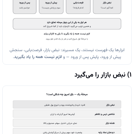
نبض بازار
فرصت‌یابی
پیش از ورود
پس از ورود
کجا گرم است؟
کدام قرارداد؟
سود و زیانش چیست؟
حواسم باشد
هر ابزار به یکی از این چهار مرحله تعلق دارد
و همین ترتیب می‌گوید تازه‌وارد باید از کجا شروع کند
لازم نیست همه را یاد بگیرید تا یکی به کارتان بیاید
با مرحلهٔ اول شروع کنید و هر بار یک قدم جلو بروید
ابزارها یک فهرست نیستند، یک مسیرند: نبض بازار، فرصت‌یابی، سنجش
پیش از ورود، پایش پس از ورود — و
لازم نیست همه را یاد بگیرید
.
1) نبض بازار را می‌گیرد
مرحلهٔ یک — بازار امروز چه شکلی است؟
نبض بازار
قدرت خریدار و فروشنده، ورود و خروج پول حقیقی
شاخص ترس و تلاطم
آپشن‌ها امروز گران‌اند یا ارزان
نقشه بازار
نمای حرارتی اختیار، سهام، صندوق و کالا
دیده‌بان نماد پایه
وضعیت خودِ سهم، پیش از سراغ آپشنش رفتن