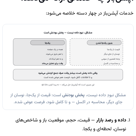
خدمات آپشن‌باز در چهار دسته خلاصه می‌شود:
مشکل، نبودِ داده نیست — پخش بودنش است
بدون یک‌جا شدن
یک‌جا
قیمت از یک‌جا
همه در یک صفحه
نوسان از جای دیگر
با هم به‌روز می‌شوند
وجه تضمین از سومی
و به هم لینک‌اند
و محاسبه در اکسل
وقت برای تحلیل می‌ماند
وقتی داده پخش است، بیشترِ وقت صرف جمع کردنش می‌شود
و تا اطلاعات کامل شود، فرصت هم عوض شده است
این چیزی است که آپشن‌باز حل می‌کند — نه پیدا کردن دادهٔ تازه
مشکل نبودِ داده نیست،
پخش بودنش
است: قیمت از یک‌جا، نوسان از
جای دیگر، محاسبه در اکسل — و تا کامل شود، فرصت عوض شده.
داده و رصد بازار
— قیمت، حجم، موقعیت باز و شاخص‌های
نوسان، لحظه‌ای و یکجا.