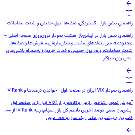
راهنمای نبض بازار | گستردگی، صف‌ها، پول حقیقی و شدت معاملات
راهنمای نبض بازار در آپشن‌باز: هشت نمودار درون‌روزی صفحه اصلی —
محدوده قیمتی، نمادهای مثبت و منفی، ارزش سفارش‌ها و صف‌ها،
شدت معاملات، ورود پول حقیقی و قدرت خریدار؛ به‌همراه باکس‌های
نبض روی میزکار.
راهنمای نمودار VIX ایران در صفحه اول | خواندن درصدها و IV Rank
آموزش نمودار شاخص ترس و تلاطم بازار (VIX ایران) در صفحه اول
آپشن‌باز: معنی درصد آخرین تلاطم کل بازار سهام، رتبه IV Rank از 100،
کمترین و بیشترین مقدار یک سال و خط امروز.