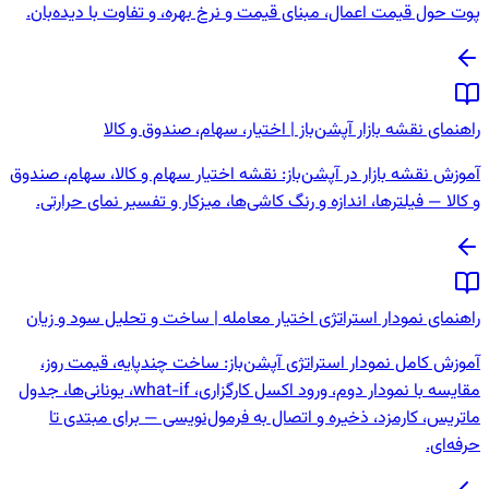
پوت حول قیمت اعمال، مبنای قیمت و نرخ بهره، و تفاوت با دیده‌بان.
راهنمای نقشه بازار آپشن‌باز | اختیار، سهام، صندوق و کالا
آموزش نقشه بازار در آپشن‌باز: نقشه اختیار سهام و کالا، سهام، صندوق
و کالا — فیلترها، اندازه و رنگ کاشی‌ها، میزکار و تفسیر نمای حرارتی.
راهنمای نمودار استراتژی اختیار معامله | ساخت و تحلیل سود و زیان
آموزش کامل نمودار استراتژی آپشن‌باز: ساخت چندپایه، قیمت روز،
مقایسه با نمودار دوم، ورود اکسل کارگزاری، what-if، یونانی‌ها، جدول
ماتریس، کارمزد، ذخیره و اتصال به فرمول‌نویسی — برای مبتدی تا
حرفه‌ای.