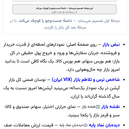
این مرحله تصمیم نمی‌سازد — دامنهٔ جست‌وجو را کوچک می‌کند
تا در مرحلهٔ بعد کل بازار را نگردید
مرحلهٔ اول تصمیم نمی‌سازد —
دامنهٔ جست‌وجو را کوچک می‌کند
، تا در
مرحلهٔ بعد کل بازار را نگردید.
نبض بازار
— روی صفحهٔ اصلی: نمودارهای لحظه‌ای از قدرت خریدار
و فروشنده، جریان سفارش‌ها و ورود و خروج پول حقیقی در کل
بازار؛ هم بورس سهام، هم بورس کالا. یک نگاه کافی است تا بدانید
امروز بازار چه حال‌وهوایی دارد.
شاخص ترس و تلاطم بازار (VIX ایران)
— نوسان ضمنی کل بازار
آپشن در یک نمودار یک‌ساله؛ می‌بینید آپشن‌ها امروز نسبت به یک
سال گذشته گران‌اند یا ارزان.
نقشه بازار
— نمای حرارتی اختیار، سهام، صندوق و کالا؛
نقشه بازار
سبز و قرمز بازار را یکجا ببینید.
دیده‌بان نماد پایه
— قیمت، ارزش معاملات، صف
دیده‌بان نماد پایه