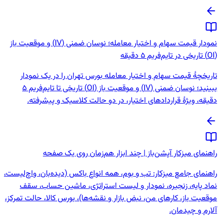
نمودار قیمت سهام و اختیار معامله؛ نوسان ضمنی (IV) و موقعیت باز
(OI) تاریخی در تایم‌فریم 5 دقیقه
تاریخچهٔ قیمت سهام و اختیار معامله بورس تهران را در یک نمودار
ببینید؛ نوسان ضمنی (IV) و موقعیت باز (OI) تاریخی تا تایم‌فریم 5
دقیقه، ویژهٔ قراردادهای اختیار، در دو حالت کلاسیک و پیشرفته.
راهنمای میزکار آپشن‌باز | چند ابزار هم‌زمان روی یک صفحه
راهنمای جامع میزکار: تب و بوم، همه انواع باکس (دیده‌بان، واچ‌لیست،
نماد پایه، زنجیره، نمودار و لیست استراتژی، ماشین حساب، سقف
موقعیت باز، کارهای من، نبض بازار و نقشه‌ها)، بورس کالا، حالت تمرکز،
آلارم و چیدمان.