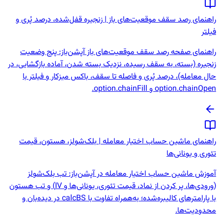
راهنمای رصد سقف موقعیت‌های باز | زنجیره قفل‌شده، درصد پُری و
فیلتر
راهنمای صفحه رصد سقف موقعیت‌های باز آپشن‌باز: پنج وضعیت
زنجیره (بسته، به سقف رسیده، نزدیک بسته شدن، آماده بازگشایی، در
حال معامله)، درصد پُری و فاصله تا سقف، باکس میزکار و فیلتر با
option.chainOpen و option.chainFill.
راهنمای ماشین حساب اختیار معامله | بلک‌شولز، هستون، قیمت
تئوری و یونانی‌ها
آموزش ماشین حساب اختیار معامله در آپشن‌باز: تب بلک‌شولز
(ورودی‌ها، پر کردن از نماد، قیمت تئوری، یونانی‌ها و IV) و تب هستون
با پارامترهای کالیبره‌شده؛ به‌همراه تفاوت با calcBS در دیده‌بان و
محدودیت‌ها.