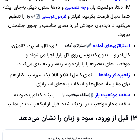
IV، دلتا، موقعیت باز،
وجه تضمین
و ده‌ها ستون دیگر. به‌جای اینکه
شما دنبال فرصت بگردید، فیلتر و
فرمول‌نویسی
را تنظیم
فرمول
می‌کنید تا دیده‌بان خودش قراردادهای مناسب را جلوی چشمتان
بیاورد.
استراتژی‌های آماده
— کاوردکال، اسپرد، کانورژن،
استراتژی آماده
کال‌لدر و … بدون کدنویسی روی کل بازار اجرا می‌شوند و
موقعیت‌های به‌صرفه را با بازده و سربه‌سر رتبه‌بندی می‌کنند.
زنجیره قراردادها
— نمای کامل call و put یک سررسید، کنار هم؛
برای مقایسهٔ اعمال‌ها و انتخاب پایه‌های استراتژی.
سقف موقعیت باز
— ببینید کدام زنجیره به
سقف موقعیت باز
سقف مجاز موقعیت باز نزدیک شده، قبل از اینکه پشت در بمانید.
3) قبل از ورود، سود و زیان را نشان می‌دهد
مرحلهٔ سه — قبل از اینکه پولی درگیر شود