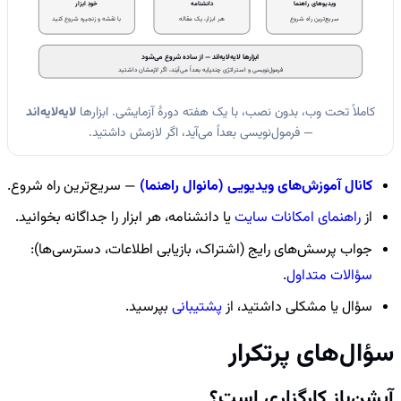
ویدیوهای راهنما
دانشنامه
خودِ ابزار
سریع‌ترین راه شروع
هر ابزار، یک مقاله
با نقشه و زنجیره شروع کنید
ابزارها لایه‌لایه‌اند — از ساده شروع می‌شود
فرمول‌نویسی و استراتژی چندپایه بعداً می‌آیند، اگر لازمشان داشتید
کاملاً تحت وب، بدون نصب، با یک هفته دورهٔ آزمایشی. ابزارها
لایه‌لایه‌اند
— فرمول‌نویسی بعداً می‌آید، اگر لازمش داشتید.
کانال آموزش‌های ویدیویی (مانوال راهنما)
— سریع‌ترین راه شروع.
از
راهنمای امکانات سایت
یا دانشنامه، هر ابزار را جداگانه بخوانید.
جواب پرسش‌های رایج (اشتراک، بازیابی اطلاعات، دسترسی‌ها):
سؤالات متداول
.
سؤال یا مشکلی داشتید، از
پشتیبانی
بپرسید.
سؤال‌های پرتکرار
آپشن‌باز کارگزاری است؟