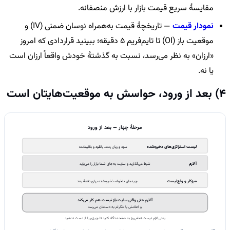
مقایسهٔ سریع قیمت بازار با ارزش منصفانه.
نمودار قیمت
— تاریخچهٔ قیمت به‌همراه نوسان ضمنی (IV) و
موقعیت باز (OI) تا تایم‌فریم 5 دقیقه؛ ببینید قراردادی که امروز
«ارزان» به نظر می‌رسد، نسبت به گذشتهٔ خودش واقعاً ارزان است
یا نه.
4) بعد از ورود، حواسش به موقعیت‌هایتان است
مرحلهٔ چهار — بعد از ورود
لیست استراتژی‌های ذخیره‌شده
سود و زیان زنده، بالقوه و باقیمانده
آلارم
شرط می‌گذارید و سایت به‌جای شما بازار را می‌پاید
میزکار و واچ‌لیست
چیدمان دلخواه، ذخیره‌شده برای دفعهٔ بعد
آلارم حتی وقتی سایت باز نیست هم کار می‌کند
و اعلانش با تلگرام به دستتان می‌رسد
یعنی لازم نیست تمام روز به صفحه نگاه کنید تا چیزی را از دست ندهید