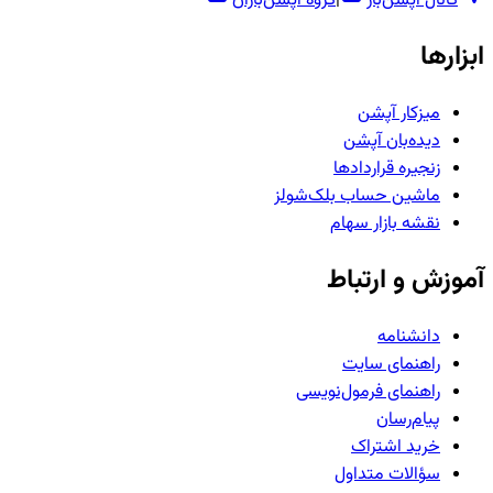
کانال آپشن‌باز
|
گروه آپشن‌بازان
ابزارها
میزکار آپشن
دیده‌بان آپشن
زنجیره قراردادها
ماشین حساب بلک‌شولز
نقشه بازار سهام
آموزش و ارتباط
دانشنامه
راهنمای سایت
راهنمای فرمول‌نویسی
پیام‌رسان
خرید اشتراک
سؤالات متداول