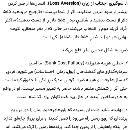
1. سوگیری اجتناب از زیان (Loss Aversion):
انسان‌ها از ضرر کردن
بیشتر از سود نبردن متنفرند. اگر از شما بپرسند: «ترجیح می‌دهید 555
دلار از دست بدهید یا شانسِ بردنِ 555 دلار را از دست بدهید؟»، اکثر
افراد گزینه دوم را انتخاب می‌کنند؛ در حالی که از نظر منطقی، نتیجه
نهایی هر دو (نداشتنِ 555 دلارِ اضافه) یکی است.
ضرر، به شکل عجیبی ما را فلج می‌کند.
2. خطای هزینه هدررفته (Sunk Cost Fallacy): ما اسیر
سرمایه‌گذاری‌های گذشته‌مان (پول، زمان، احساسات) می‌شویم. فردی
که سال‌ها وقت و هزینه صرف گرفتن مدرک پزشکی یا حقوق کرده است،
حتی اگر از شغلش متنفر باشد، حاضر به تغییر مسیر نیست. او در واقع
به جای ساختنِ آینده، در حال پرداختِ تاوان برای گذشته است.
در نهایت، شاید وقت آن رسیده که باورهای قدیمی‌مان را دور بریزیم.
پرنده‌ای که روی زمین راه می‌رود را تصور کنید؛ او برای پرواز چاره‌ای ندارد
جز اینکه پاهایش را از زمین جدا کند. پرنده‌ها زمین را ترک می‌کنند، اما