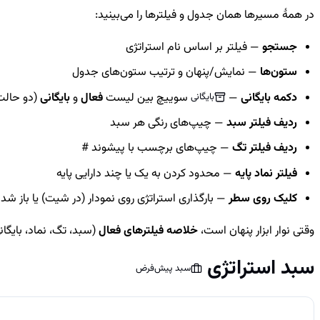
در همهٔ مسیرها همان جدول و فیلترها را می‌بینید:
جستجو
— فیلتر بر اساس نام استراتژی
ستون‌ها
— نمایش/پنهان و ترتیب ستون‌های جدول
دکمه بایگانی
—
سوییچ بین لیست
فعال
و
بایگانی
(دو حالت
بایگانی
ردیف فیلتر سبد
— چیپ‌های رنگی هر سبد
ردیف فیلتر تگ
— چیپ‌های برچسب با پیشوند #
فیلتر نماد پایه
— محدود کردن به یک یا چند دارایی پایه
کلیک روی سطر
— بارگذاری استراتژی روی نمودار (در شیت) یا باز ش
وقتی نوار ابزار پنهان است،
خلاصه فیلترهای فعال
(سبد، تگ، نماد، بایگا
سبد استراتژی
سبد پیش‌فرض