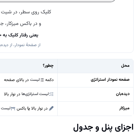
کلیک روی سطر، در شیت است
و در باکس میزکار، جز
یعنی رفتار کلیک به
از صفحهٔ نمودار، از دیده
محل
چطور؟
صفحه نمودار استراتژی
لیست
دکمه
در بالای صفحه
دیده‌بان
لیست استراتژی‌ها
در نوار بالا
میزکار
لیست ا
در نوار بالا
یا
باکس
اجزای پنل و جدول