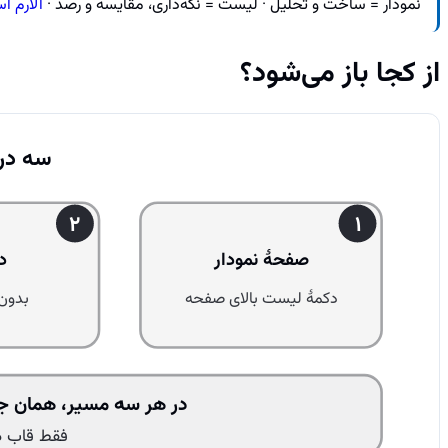
نمودار = ساخت و تحلیل · لیست = نگه‌داری، مقایسه و رصد ·
آلارم ا
از کجا باز می‌شود؟
سه در
2
1
صفحهٔ نمودار
د
دکمهٔ لیست بالای صفحه
بدون
در هر سه مسیر، همان جدو
فقط قاب د