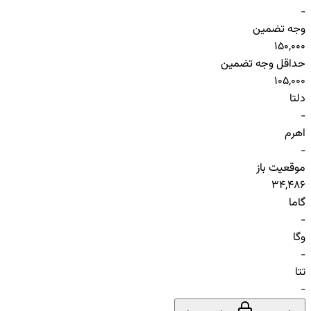
-
وجه تضمین
150,000
حداقل وجه تضمین
105,000
دلتا
-
اهرم
-
موقعیت باز
34,486
گاما
-
وگا
-
تتا
-