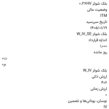
بلک شولز HV
0.36
وضعیت مالی
ITM
تاریخ سررسید
1405/01/19
بلک شولز W_IV_SE
اندازه قرارداد
1,000
روز مانده
ت
0
م
0
بلک شولز W_IV
ارزش ذاتی
406
ارزش زمانی
0
نوسان، یونانی‌ها و تضمین
IV