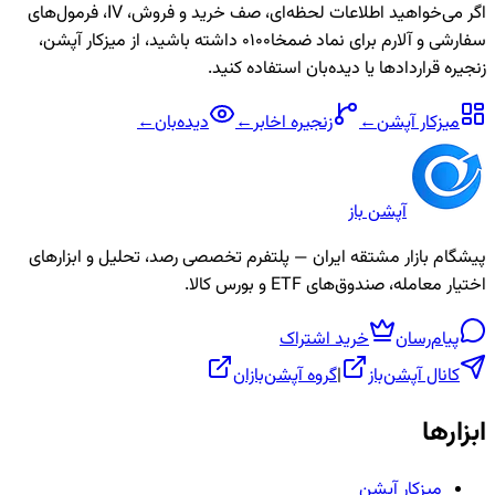
اگر می‌خواهید اطلاعات لحظه‌ای، صف خرید و فروش، IV، فرمول‌های
سفارشی و آلارم برای نماد
ضمخا0100
داشته باشید، از میزکار آپشن،
زنجیره قراردادها یا دیده‌بان استفاده کنید.
میزکار آپشن
←
زنجیره
اخابر
←
دیده‌بان
←
آپشن باز
پیشگام بازار مشتقه ایران — پلتفرم تخصصی رصد، تحلیل و ابزارهای
اختیار معامله، صندوق‌های ETF و بورس کالا.
پیام‌رسان
خرید اشتراک
کانال آپشن‌باز
|
گروه آپشن‌بازان
ابزارها
میزکار آپشن