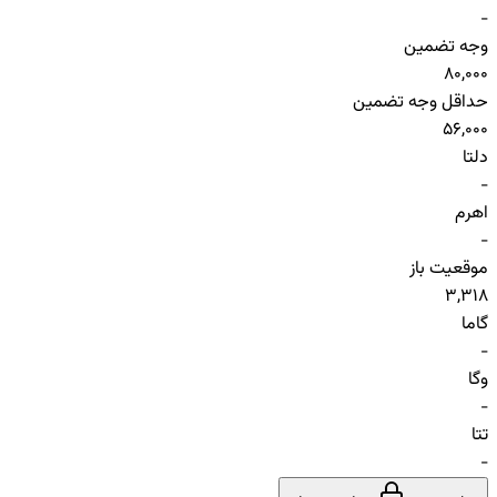
-
وجه تضمین
80,000
حداقل وجه تضمین
56,000
دلتا
-
اهرم
-
موقعیت باز
3,318
گاما
-
وگا
-
تتا
-