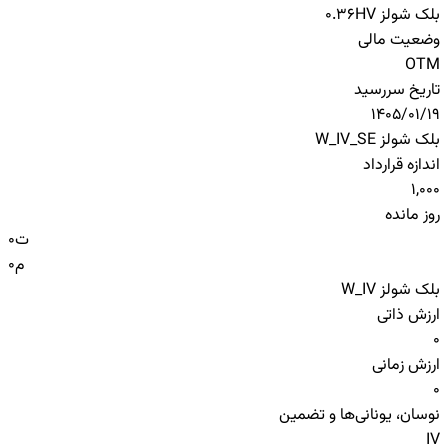
بلک شولز HV
0.36
وضعیت مالی
OTM
تاریخ سررسید
1405/01/19
بلک شولز W_IV_SE
اندازه قرارداد
1,000
روز مانده
ت
0
م
0
بلک شولز W_IV
ارزش ذاتی
0
ارزش زمانی
0
نوسان، یونانی‌ها و تضمین
IV