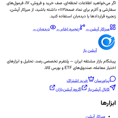
اگر می‌خواهید اطلاعات لحظه‌ای، صف خرید و فروش، IV، فرمول‌های
سفارشی و آلارم برای نماد
ضمخا0112
داشته باشید، از میزکار آپشن،
زنجیره قراردادها یا دیده‌بان استفاده کنید.
میزکار آپشن
←
زنجیره
اخابر
←
دیده‌بان
←
آپشن باز
پیشگام بازار مشتقه ایران — پلتفرم تخصصی رصد، تحلیل و ابزارهای
اختیار معامله، صندوق‌های ETF و بورس کالا.
پیام‌رسان
خرید اشتراک
کانال آپشن‌باز
|
گروه آپشن‌بازان
ابزارها
میزکار آپشن