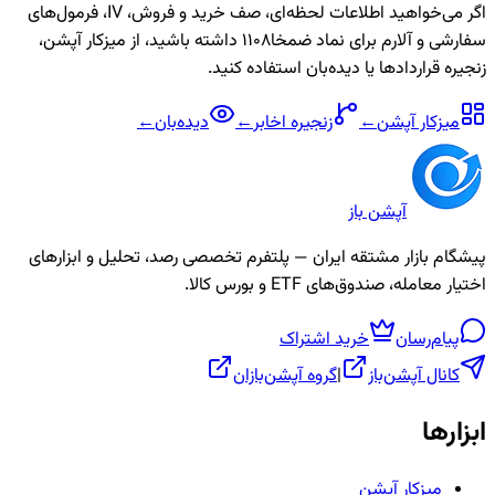
اگر می‌خواهید اطلاعات لحظه‌ای، صف خرید و فروش، IV، فرمول‌های
سفارشی و آلارم برای نماد
ضمخا1108
داشته باشید، از میزکار آپشن،
زنجیره قراردادها یا دیده‌بان استفاده کنید.
میزکار آپشن
←
زنجیره
اخابر
←
دیده‌بان
←
آپشن باز
پیشگام بازار مشتقه ایران — پلتفرم تخصصی رصد، تحلیل و ابزارهای
اختیار معامله، صندوق‌های ETF و بورس کالا.
پیام‌رسان
خرید اشتراک
کانال آپشن‌باز
|
گروه آپشن‌بازان
ابزارها
میزکار آپشن