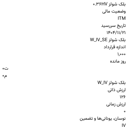
بلک شولز HV
0.36
وضعیت مالی
ITM
تاریخ سررسید
1404/11/21
بلک شولز W_IV_SE
اندازه قرارداد
1,000
روز مانده
ت
0
م
0
بلک شولز W_IV
ارزش ذاتی
126
ارزش زمانی
0
نوسان، یونانی‌ها و تضمین
IV