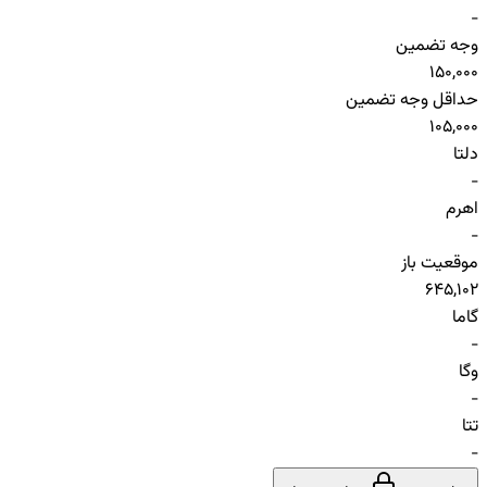
-
وجه تضمین
150,000
حداقل وجه تضمین
105,000
دلتا
-
اهرم
-
موقعیت باز
645,102
گاما
-
وگا
-
تتا
-