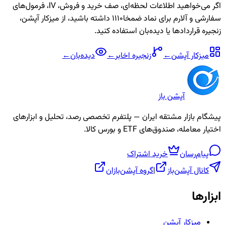
اگر می‌خواهید اطلاعات لحظه‌ای، صف خرید و فروش، IV، فرمول‌های
سفارشی و آلارم برای نماد
ضمخا1110
داشته باشید، از میزکار آپشن،
زنجیره قراردادها یا دیده‌بان استفاده کنید.
میزکار آپشن
←
زنجیره
اخابر
←
دیده‌بان
←
آپشن باز
پیشگام بازار مشتقه ایران — پلتفرم تخصصی رصد، تحلیل و ابزارهای
اختیار معامله، صندوق‌های ETF و بورس کالا.
پیام‌رسان
خرید اشتراک
کانال آپشن‌باز
|
گروه آپشن‌بازان
ابزارها
میزکار آپشن