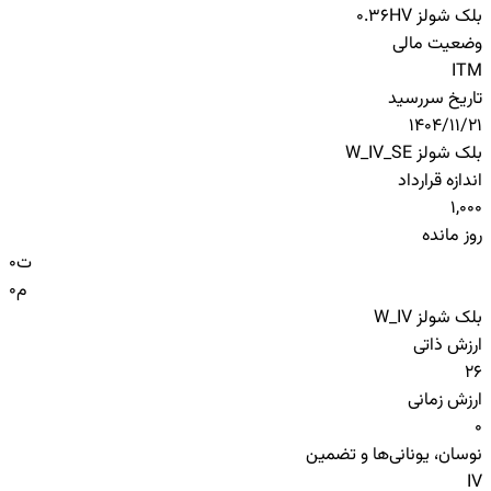
بلک شولز HV
0.36
وضعیت مالی
ITM
تاریخ سررسید
1404/11/21
بلک شولز W_IV_SE
اندازه قرارداد
1,000
روز مانده
ت
0
م
0
بلک شولز W_IV
ارزش ذاتی
26
ارزش زمانی
0
نوسان، یونانی‌ها و تضمین
IV