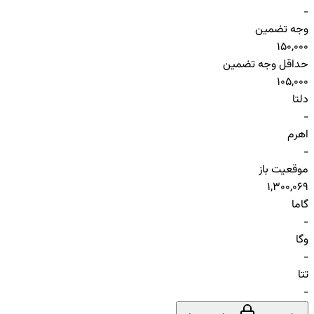
-
وجه تضمین
150,000
حداقل وجه تضمین
105,000
دلتا
-
اهرم
-
موقعیت باز
1,300,069
گاما
-
وگا
-
تتا
-