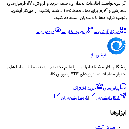
اگر می‌خواهید اطلاعات لحظه‌ای، صف خرید و فروش، IV، فرمول‌های
سفارشی و آلارم برای نماد
طمخا1105
داشته باشید، از میزکار آپشن،
زنجیره قراردادها یا دیده‌بان استفاده کنید.
میزکار آپشن
←
زنجیره
اخابر
←
دیده‌بان
←
آپشن باز
پیشگام بازار مشتقه ایران — پلتفرم تخصصی رصد، تحلیل و ابزارهای
اختیار معامله، صندوق‌های ETF و بورس کالا.
پیام‌رسان
خرید اشتراک
کانال آپشن‌باز
|
گروه آپشن‌بازان
ابزارها
میزکار آپشن