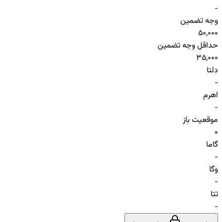
-
وجه تضمین
50,000
حداقل وجه تضمین
35,000
دلتا
-
اهرم
-
موقعیت باز
0
گاما
-
وگا
-
تتا
-