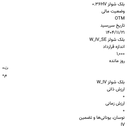
بلک شولز HV
0.36
وضعیت مالی
OTM
تاریخ سررسید
1404/11/21
بلک شولز W_IV_SE
اندازه قرارداد
1,000
روز مانده
ت
0
م
0
بلک شولز W_IV
ارزش ذاتی
0
ارزش زمانی
0
نوسان، یونانی‌ها و تضمین
IV