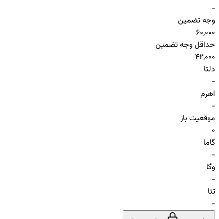
-
وجه تضمین
60,000
حداقل وجه تضمین
42,000
دلتا
-
اهرم
-
موقعیت باز
0
گاما
-
وگا
-
تتا
-