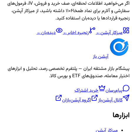
اگر می‌خواهید اطلاعات لحظه‌ای، صف خرید و فروش، IV، فرمول‌های
سفارشی و آلارم برای نماد
طمخا1106
داشته باشید، از میزکار آپشن،
زنجیره قراردادها یا دیده‌بان استفاده کنید.
میزکار آپشن
←
زنجیره
اخابر
←
دیده‌بان
←
آپشن باز
پیشگام بازار مشتقه ایران — پلتفرم تخصصی رصد، تحلیل و ابزارهای
اختیار معامله، صندوق‌های ETF و بورس کالا.
پیام‌رسان
خرید اشتراک
کانال آپشن‌باز
|
گروه آپشن‌بازان
ابزارها
میزکار آپشن