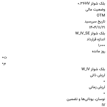
بلک شولز HV
0.36
وضعیت مالی
OTM
تاریخ سررسید
1404/11/21
بلک شولز W_IV_SE
اندازه قرارداد
1,000
روز مانده
ت
0
م
0
بلک شولز W_IV
ارزش ذاتی
0
ارزش زمانی
0
نوسان، یونانی‌ها و تضمین
IV