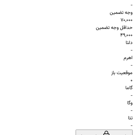
-
وجه تضمین
70,000
حداقل وجه تضمین
49,000
دلتا
-
اهرم
-
موقعیت باز
0
گاما
-
وگا
-
تتا
-