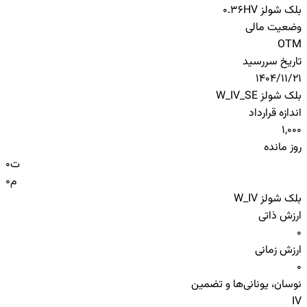
بلک شولز HV
0.36
وضعیت مالی
OTM
تاریخ سررسید
1404/11/21
بلک شولز W_IV_SE
اندازه قرارداد
1,000
روز مانده
ت
0
م
0
بلک شولز W_IV
ارزش ذاتی
0
ارزش زمانی
0
نوسان، یونانی‌ها و تضمین
IV