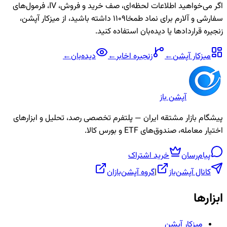
اگر می‌خواهید اطلاعات لحظه‌ای، صف خرید و فروش، IV، فرمول‌های
سفارشی و آلارم برای نماد
طمخا1109
داشته باشید، از میزکار آپشن،
زنجیره قراردادها یا دیده‌بان استفاده کنید.
میزکار آپشن
←
زنجیره
اخابر
←
دیده‌بان
←
آپشن باز
پیشگام بازار مشتقه ایران — پلتفرم تخصصی رصد، تحلیل و ابزارهای
اختیار معامله، صندوق‌های ETF و بورس کالا.
پیام‌رسان
خرید اشتراک
کانال آپشن‌باز
|
گروه آپشن‌بازان
ابزارها
میزکار آپشن