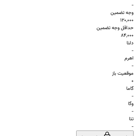
-
وجه تضمین
120,000
حداقل وجه تضمین
84,000
دلتا
-
اهرم
-
موقعیت باز
0
گاما
-
وگا
-
تتا
-