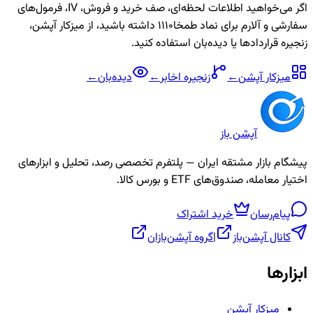
اگر می‌خواهید اطلاعات لحظه‌ای، صف خرید و فروش، IV، فرمول‌های
سفارشی و آلارم برای نماد
طمخا1110
داشته باشید، از میزکار آپشن،
زنجیره قراردادها یا دیده‌بان استفاده کنید.
میزکار آپشن
←
زنجیره
اخابر
←
دیده‌بان
←
آپشن باز
پیشگام بازار مشتقه ایران — پلتفرم تخصصی رصد، تحلیل و ابزارهای
اختیار معامله، صندوق‌های ETF و بورس کالا.
پیام‌رسان
خرید اشتراک
کانال آپشن‌باز
|
گروه آپشن‌بازان
ابزارها
میزکار آپشن