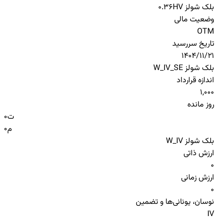
بلک شولز HV
0.36
وضعیت مالی
OTM
تاریخ سررسید
1404/11/21
بلک شولز W_IV_SE
اندازه قرارداد
1,000
روز مانده
ت
0
م
0
بلک شولز W_IV
ارزش ذاتی
0
ارزش زمانی
0
نوسان، یونانی‌ها و تضمین
IV