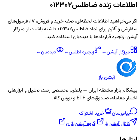
اطلاعات زنده
ضاطلس012302
اگر می‌خواهید اطلاعات لحظه‌ای، صف خرید و فروش، IV، فرمول‌های
سفارشی و آلارم برای نماد
ضاطلس012302
داشته باشید، از میزکار
آپشن، زنجیره قراردادها یا دیده‌بان استفاده کنید.
میزکار آپشن
←
زنجیره
اطلس
←
دیده‌بان
←
آپشن باز
پیشگام بازار مشتقه ایران — پلتفرم تخصصی رصد، تحلیل و ابزارهای
اختیار معامله، صندوق‌های ETF و بورس کالا.
پیام‌رسان
خرید اشتراک
کانال آپشن‌باز
|
گروه آپشن‌بازان
ابزارها