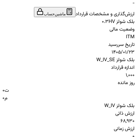
-
ارزش‌گذاری و مشخصات قرارداد
ماشین‌حساب
بلک شولز HV
0.3
وضعیت مالی
ITM
تاریخ سررسید
1405/01/23
بلک شولز W_IV_SE
اندازه قرارداد
1,000
روز مانده
ت
0
م
0
بلک شولز W_IV
ارزش ذاتی
68,930
ارزش زمانی
0