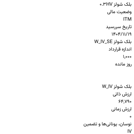
بلک شولز HV
0.3
وضعیت مالی
ITM
تاریخ سررسید
1404/11/19
بلک شولز W_IV_SE
اندازه قرارداد
1,000
روز مانده
بلک شولز W_IV
ارزش ذاتی
64,790
ارزش زمانی
0
نوسان، یونانی‌ها و تضمین
IV