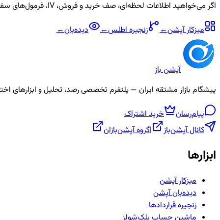
اگر می‌خواهید اطلاعات لحظه‌ای، صف خرید و فروش، IV، فرمول‌های سفارشی و آلارم برای نماد
میزکار آپشن
←
زنجیره
اطلس
←
دیده‌بان
←
آپشن باز
پیشگام بازار مشتقه ایران — پلتفرم تخصصی رصد، تحلیل و ابزارهای اختیار معامله، ص
پیام‌رسان
خرید اشتراک
کانال آپشن‌باز
|
گروه آپشن‌بازان
ابزارها
میزکار آپشن
دیده‌بان آپشن
زنجیره قراردادها
ماشین حساب بلک‌شولز