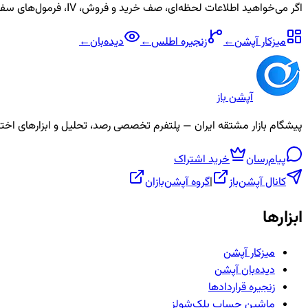
اگر می‌خواهید اطلاعات لحظه‌ای، صف خرید و فروش، IV، فرمول‌های سفارشی و آلارم برای نماد
میزکار آپشن
←
زنجیره
اطلس
←
دیده‌بان
←
آپشن باز
پیشگام بازار مشتقه ایران — پلتفرم تخصصی رصد، تحلیل و ابزارهای اختیار معامله، ص
پیام‌رسان
خرید اشتراک
کانال آپشن‌باز
|
گروه آپشن‌بازان
ابزارها
میزکار آپشن
دیده‌بان آپشن
زنجیره قراردادها
ماشین حساب بلک‌شولز