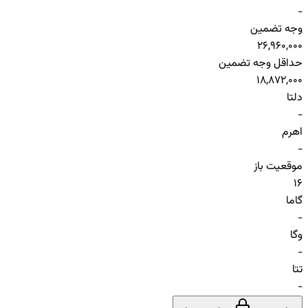
-
وجه تضمین
26,960,000
حداقل وجه تضمین
18,872,000
دلتا
-
اهرم
-
موقعیت باز
16
گاما
-
وگا
-
تتا
-