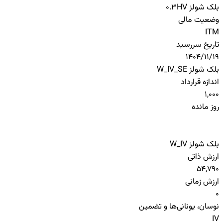
بلک شولز HV
0.3
وضعیت مالی
ITM
تاریخ سررسید
1404/11/19
بلک شولز W_IV_SE
اندازه قرارداد
1,000
روز مانده
بلک شولز W_IV
ارزش ذاتی
54,790
ارزش زمانی
0
نوسان، یونانی‌ها و تضمین
IV