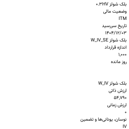
بلک شولز HV
0.3
وضعیت مالی
ITM
تاریخ سررسید
1404/12/03
بلک شولز W_IV_SE
اندازه قرارداد
1,000
روز مانده
بلک شولز W_IV
ارزش ذاتی
54,790
ارزش زمانی
0
نوسان، یونانی‌ها و تضمین
IV