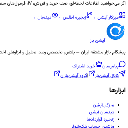
اگر می‌خواهید اطلاعات لحظه‌ای، صف خرید و فروش، IV، فرمول‌های سفارشی و آلارم برای نماد
میزکار آپشن
←
زنجیره
اطلس
←
دیده‌بان
←
آپشن باز
پیشگام بازار مشتقه ایران — پلتفرم تخصصی رصد، تحلیل و ابزارهای اختیار معامله، ص
پیام‌رسان
خرید اشتراک
کانال آپشن‌باز
|
گروه آپشن‌بازان
ابزارها
میزکار آپشن
دیده‌بان آپشن
زنجیره قراردادها
ماشین حساب بلک‌شولز