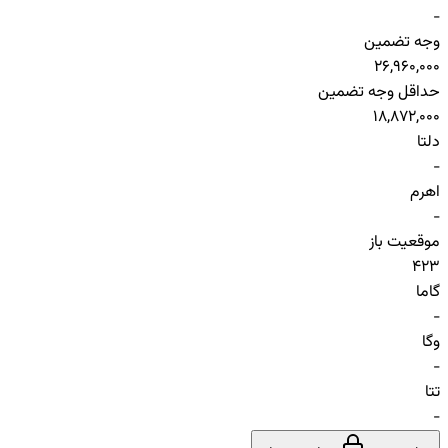
-
وجه تضمین
26,960,000
حداقل وجه تضمین
18,872,000
دلتا
-
اهرم
-
موقعیت باز
423
گاما
-
وگا
-
تتا
-