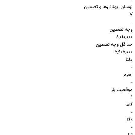
نوسان، یونانی‌ها و تضمین
IV
-
وجه تضمین
8,010,000
حداقل وجه تضمین
5,607,000
دلتا
-
اهرم
-
موقعیت باز
1
گاما
-
وگا
-