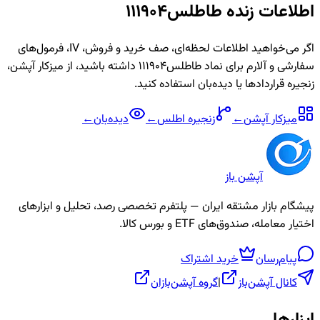
اطلاعات زنده
طاطلس111904
اگر می‌خواهید اطلاعات لحظه‌ای، صف خرید و فروش، IV، فرمول‌های
سفارشی و آلارم برای نماد
طاطلس111904
داشته باشید، از میزکار آپشن،
زنجیره قراردادها یا دیده‌بان استفاده کنید.
میزکار آپشن
←
زنجیره
اطلس
←
دیده‌بان
←
آپشن باز
پیشگام بازار مشتقه ایران — پلتفرم تخصصی رصد، تحلیل و ابزارهای
اختیار معامله، صندوق‌های ETF و بورس کالا.
پیام‌رسان
خرید اشتراک
کانال آپشن‌باز
|
گروه آپشن‌بازان
ابزارها