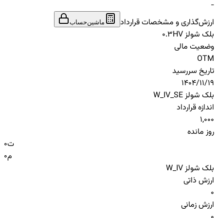
-
ارزش‌گذاری و مشخصات قرارداد
ماشین‌حساب
بلک شولز HV
0.3
وضعیت مالی
OTM
تاریخ سررسید
1404/11/19
بلک شولز W_IV_SE
اندازه قرارداد
1,000
روز مانده
ت
0
م
0
بلک شولز W_IV
ارزش ذاتی
0
ارزش زمانی
0