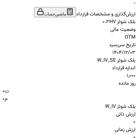
-
ارزش‌گذاری و مشخصات قرارداد
ماشین‌حساب
بلک شولز HV
0.3
وضعیت مالی
OTM
تاریخ سررسید
1404/12/03
بلک شولز W_IV_SE
اندازه قرارداد
1,000
روز مانده
ت
0
م
0
بلک شولز W_IV
ارزش ذاتی
0
ارزش زمانی
0