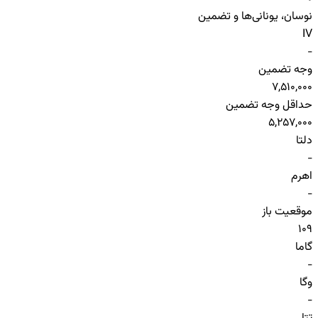
نوسان، یونانی‌ها و تضمین
IV
-
وجه تضمین
7,510,000
حداقل وجه تضمین
5,257,000
دلتا
-
اهرم
-
موقعیت باز
109
گاما
-
وگا
-