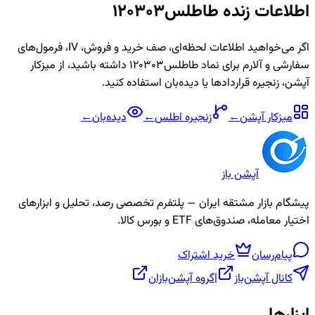
اطلاعات زنده
طاطلس120303
اگر می‌خواهید اطلاعات لحظه‌ای، صف خرید و فروش، IV، فرمول‌های
سفارشی و آلارم برای نماد
طاطلس120303
داشته باشید، از میزکار
آپشن، زنجیره قراردادها یا دیده‌بان استفاده کنید.
میزکار آپشن
←
زنجیره
اطلس
←
دیده‌بان
←
آپشن باز
پیشگام بازار مشتقه ایران — پلتفرم تخصصی رصد، تحلیل و ابزارهای
اختیار معامله، صندوق‌های ETF و بورس کالا.
پیام‌رسان
خرید اشتراک
کانال آپشن‌باز
|
گروه آپشن‌بازان
ابزارها