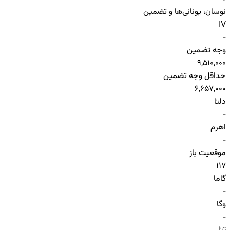
نوسان، یونانی‌ها و تضمین
IV
-
وجه تضمین
9,510,000
حداقل وجه تضمین
6,657,000
دلتا
-
اهرم
-
موقعیت باز
117
گاما
-
وگا
-