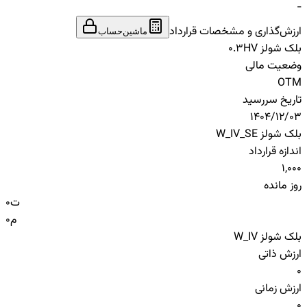
-
ارزش‌گذاری و مشخصات قرارداد
ماشین‌حساب
بلک شولز HV
0.3
وضعیت مالی
OTM
تاریخ سررسید
1404/12/03
بلک شولز W_IV_SE
اندازه قرارداد
1,000
روز مانده
ت
0
م
0
بلک شولز W_IV
ارزش ذاتی
0
ارزش زمانی
0