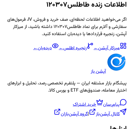
اطلاعات زنده
طاطلس120307
اگر می‌خواهید اطلاعات لحظه‌ای، صف خرید و فروش، IV، فرمول‌های
سفارشی و آلارم برای نماد
طاطلس120307
داشته باشید، از میزکار
آپشن، زنجیره قراردادها یا دیده‌بان استفاده کنید.
میزکار آپشن
←
زنجیره
اطلس
←
دیده‌بان
←
آپشن باز
پیشگام بازار مشتقه ایران — پلتفرم تخصصی رصد، تحلیل و ابزارهای
اختیار معامله، صندوق‌های ETF و بورس کالا.
پیام‌رسان
خرید اشتراک
کانال آپشن‌باز
|
گروه آپشن‌بازان
ابزارها