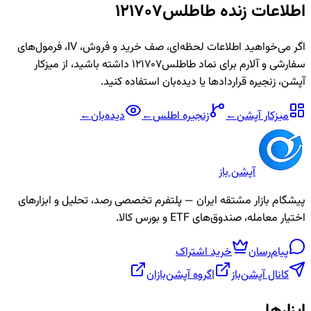
اطلاعات زنده
طاطلس121707
اگر می‌خواهید اطلاعات لحظه‌ای، صف خرید و فروش، IV، فرمول‌های
سفارشی و آلارم برای نماد
طاطلس121707
داشته باشید، از میزکار
آپشن، زنجیره قراردادها یا دیده‌بان استفاده کنید.
میزکار آپشن
←
زنجیره
اطلس
←
دیده‌بان
←
آپشن باز
پیشگام بازار مشتقه ایران — پلتفرم تخصصی رصد، تحلیل و ابزارهای
اختیار معامله، صندوق‌های ETF و بورس کالا.
پیام‌رسان
خرید اشتراک
کانال آپشن‌باز
|
گروه آپشن‌بازان
ابزارها