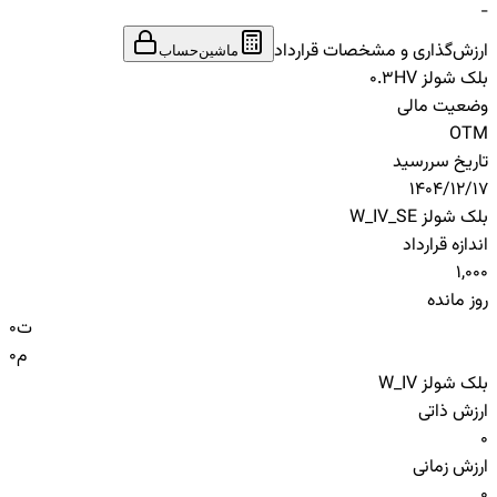
-
ارزش‌گذاری و مشخصات قرارداد
ماشین‌حساب
بلک شولز HV
0.3
وضعیت مالی
OTM
تاریخ سررسید
1404/12/17
بلک شولز W_IV_SE
اندازه قرارداد
1,000
روز مانده
ت
0
م
0
بلک شولز W_IV
ارزش ذاتی
0
ارزش زمانی
0