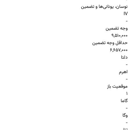
نوسان، یونانی‌ها و تضمین
IV
-
وجه تضمین
9,510,000
حداقل وجه تضمین
6,657,000
دلتا
-
اهرم
-
موقعیت باز
1
گاما
-
وگا
-