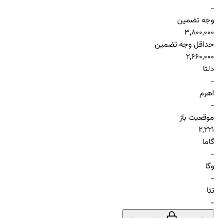
-
وجه تضمین
3,800,000
حداقل وجه تضمین
2,660,000
دلتا
-
اهرم
-
موقعیت باز
2,221
گاما
-
وگا
-
تتا
-