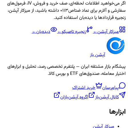
اگر می‌خواهید اطلاعات لحظه‌ای، صف خرید و فروش، IV، فرمول‌های
سفارشی و آلارم برای نماد
ضتاص0113
داشته باشید، از میزکار آپشن،
زنجیره قراردادها یا دیده‌بان استفاده کنید.
میزکار آپشن
←
زنجیره
تاصیکو
←
دیده‌بان
←
آپشن باز
پیشگام بازار مشتقه ایران — پلتفرم تخصصی رصد، تحلیل و ابزارهای
اختیار معامله، صندوق‌های ETF و بورس کالا.
پیام‌رسان
خرید اشتراک
کانال آپشن‌باز
|
گروه آپشن‌بازان
ابزارها
میزکار آپشن