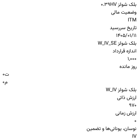
بلک شولز HV
0.39
وضعیت مالی
ITM
تاریخ سررسید
1405/01/11
بلک شولز W_IV_SE
اندازه قرارداد
1,000
روز مانده
ت
0
م
0
بلک شولز W_IV
ارزش ذاتی
970
ارزش زمانی
0
نوسان، یونانی‌ها و تضمین
IV