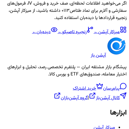
اگر می‌خواهید اطلاعات لحظه‌ای، صف خرید و فروش، IV، فرمول‌های
سفارشی و آلارم برای نماد
طتاص0113
داشته باشید، از میزکار آپشن،
زنجیره قراردادها یا دیده‌بان استفاده کنید.
میزکار آپشن
←
زنجیره
تاصیکو
←
دیده‌بان
←
آپشن باز
پیشگام بازار مشتقه ایران — پلتفرم تخصصی رصد، تحلیل و ابزارهای
اختیار معامله، صندوق‌های ETF و بورس کالا.
پیام‌رسان
خرید اشتراک
کانال آپشن‌باز
|
گروه آپشن‌بازان
ابزارها
میزکار آپشن