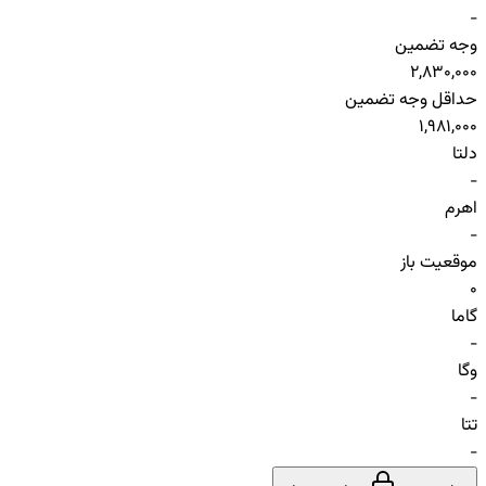
-
وجه تضمین
2,830,000
حداقل وجه تضمین
1,981,000
دلتا
-
اهرم
-
موقعیت باز
0
گاما
-
وگا
-
تتا
-