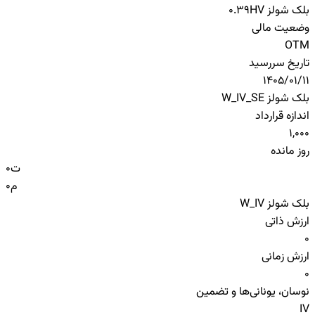
بلک شولز HV
0.39
وضعیت مالی
OTM
تاریخ سررسید
1405/01/11
بلک شولز W_IV_SE
اندازه قرارداد
1,000
روز مانده
ت
0
م
0
بلک شولز W_IV
ارزش ذاتی
0
ارزش زمانی
0
نوسان، یونانی‌ها و تضمین
IV