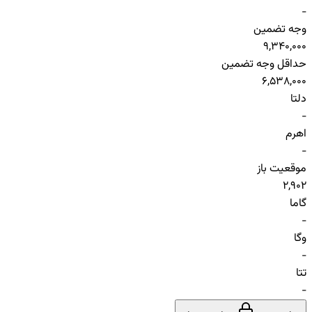
-
وجه تضمین
9,340,000
حداقل وجه تضمین
6,538,000
دلتا
-
اهرم
-
موقعیت باز
2,902
گاما
-
وگا
-
تتا
-