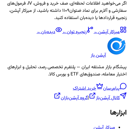
اگر می‌خواهید اطلاعات لحظه‌ای، صف خرید و فروش، IV، فرمول‌های
سفارشی و آلارم برای نماد
ضتوان1109
داشته باشید، از میزکار آپشن،
زنجیره قراردادها یا دیده‌بان استفاده کنید.
میزکار آپشن
←
زنجیره
توان
←
دیده‌بان
←
آپشن باز
پیشگام بازار مشتقه ایران — پلتفرم تخصصی رصد، تحلیل و ابزارهای
اختیار معامله، صندوق‌های ETF و بورس کالا.
پیام‌رسان
خرید اشتراک
کانال آپشن‌باز
|
گروه آپشن‌بازان
ابزارها
میزکار آپشن