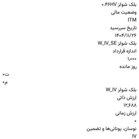
بلک شولز HV
0.46
وضعیت مالی
ITM
تاریخ سررسید
1404/11/26
بلک شولز W_IV_SE
اندازه قرارداد
1,000
روز مانده
ت
0
م
0
بلک شولز W_IV
ارزش ذاتی
12,688
ارزش زمانی
0
نوسان، یونانی‌ها و تضمین
IV