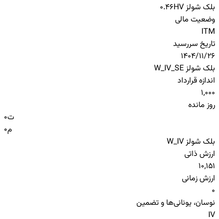
بلک شولز HV
0.46
وضعیت مالی
ITM
تاریخ سررسید
1404/11/26
بلک شولز W_IV_SE
اندازه قرارداد
1,000
روز مانده
ت
0
م
0
بلک شولز W_IV
ارزش ذاتی
10,151
ارزش زمانی
0
نوسان، یونانی‌ها و تضمین
IV