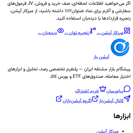
اگر می‌خواهید اطلاعات لحظه‌ای، صف خرید و فروش، IV، فرمول‌های
سفارشی و آلارم برای نماد
ضتوان1112
داشته باشید، از میزکار آپشن،
زنجیره قراردادها یا دیده‌بان استفاده کنید.
میزکار آپشن
←
زنجیره
توان
←
دیده‌بان
←
آپشن باز
پیشگام بازار مشتقه ایران — پلتفرم تخصصی رصد، تحلیل و ابزارهای
اختیار معامله، صندوق‌های ETF و بورس کالا.
پیام‌رسان
خرید اشتراک
کانال آپشن‌باز
|
گروه آپشن‌بازان
ابزارها
میزکار آپشن