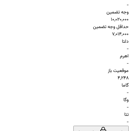
-
وجه تضمین
10,020,000
حداقل وجه تضمین
7,014,000
دلتا
-
اهرم
-
موقعیت باز
4,248
گاما
-
وگا
-
تتا
-