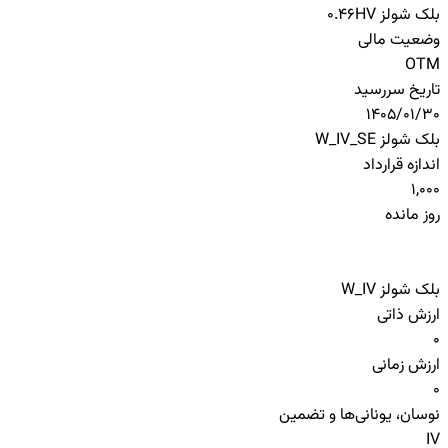
بلک شولز HV
0.46
وضعیت مالی
OTM
تاریخ سررسید
1405/01/30
بلک شولز W_IV_SE
اندازه قرارداد
1,000
روز مانده
بلک شولز W_IV
ارزش ذاتی
0
ارزش زمانی
0
نوسان، یونانی‌ها و تضمین
IV