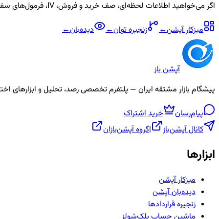
اگر می‌خواهید اطلاعات لحظه‌ای، صف خرید و فروش، IV، فرمول‌های سفارشی و آلارم برای نماد
میزکار آپشن
←
زنجیره
توان
←
دیده‌بان
←
آپشن باز
پیشگام بازار مشتقه ایران — پلتفرم تخصصی رصد، تحلیل و ابزارهای اختیار معامله، ص
پیام‌رسان
خرید اشتراک
کانال آپشن‌باز
|
گروه آپشن‌بازان
ابزارها
میزکار آپشن
دیده‌بان آپشن
زنجیره قراردادها
ماشین حساب بلک‌شولز