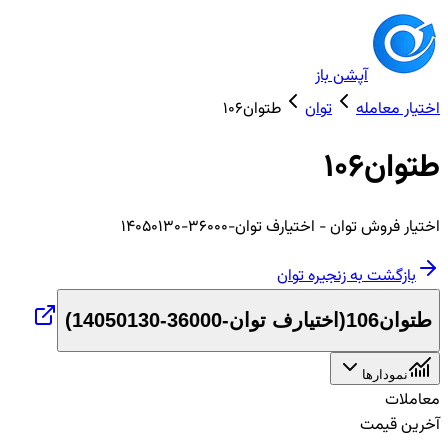
آپشن باز
اختیار معامله
توان
طتوان106
طتوان106
اختیار
فروش
توان
- اختیارف توان-36000-14050130
بازگشت به زنجیره
توان
طتوان106
(
اختیارف توان-36000-14050130
)
نمودارها
معاملات
آخرین قیمت