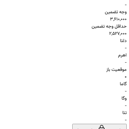
-
وجه تضمین
3,610,000
حداقل وجه تضمین
2,527,000
دلتا
-
اهرم
-
موقعیت باز
0
گاما
-
وگا
-
تتا
-