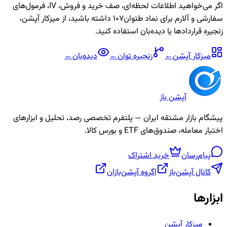
اگر می‌خواهید اطلاعات لحظه‌ای، صف خرید و فروش، IV، فرمول‌های
سفارشی و آلارم برای نماد
طتوان107
داشته باشید، از میزکار آپشن،
زنجیره قراردادها یا دیده‌بان استفاده کنید.
میزکار آپشن
←
زنجیره
توان
←
دیده‌بان
←
آپشن باز
پیشگام بازار مشتقه ایران — پلتفرم تخصصی رصد، تحلیل و ابزارهای
اختیار معامله، صندوق‌های ETF و بورس کالا.
پیام‌رسان
خرید اشتراک
کانال آپشن‌باز
|
گروه آپشن‌بازان
ابزارها
میزکار آپشن