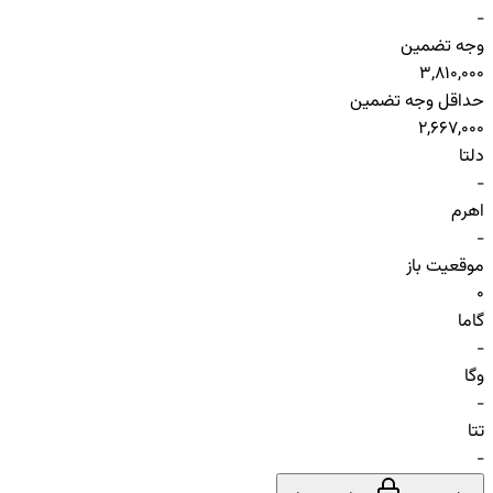
-
وجه تضمین
3,810,000
حداقل وجه تضمین
2,667,000
دلتا
-
اهرم
-
موقعیت باز
0
گاما
-
وگا
-
تتا
-