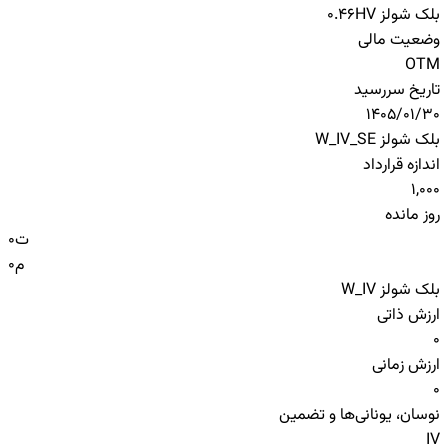
بلک شولز HV
0.46
وضعیت مالی
OTM
تاریخ سررسید
1405/01/30
بلک شولز W_IV_SE
اندازه قرارداد
1,000
روز مانده
ت
0
م
0
بلک شولز W_IV
ارزش ذاتی
0
ارزش زمانی
0
نوسان، یونانی‌ها و تضمین
IV