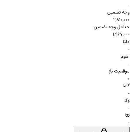
-
وجه تضمین
2,810,000
حداقل وجه تضمین
1,967,000
دلتا
-
اهرم
-
موقعیت باز
0
گاما
-
وگا
-
تتا
-