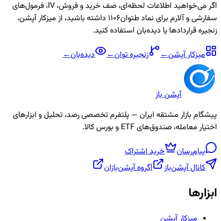
اگر می‌خواهید اطلاعات لحظه‌ای، صف خرید و فروش، IV، فرمول‌های
سفارشی و آلارم برای نماد
طتوان1106
داشته باشید، از میزکار آپشن،
زنجیره قراردادها یا دیده‌بان استفاده کنید.
میزکار آپشن
←
زنجیره
توان
←
دیده‌بان
←
آپشن باز
پیشگام بازار مشتقه ایران — پلتفرم تخصصی رصد، تحلیل و ابزارهای
اختیار معامله، صندوق‌های ETF و بورس کالا.
پیام‌رسان
خرید اشتراک
کانال آپشن‌باز
|
گروه آپشن‌بازان
ابزارها
میزکار آپشن