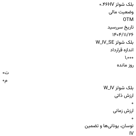
بلک شولز HV
0.46
وضعیت مالی
OTM
تاریخ سررسید
1404/11/26
بلک شولز W_IV_SE
اندازه قرارداد
1,000
روز مانده
ت
0
م
0
بلک شولز W_IV
ارزش ذاتی
0
ارزش زمانی
0
نوسان، یونانی‌ها و تضمین
IV