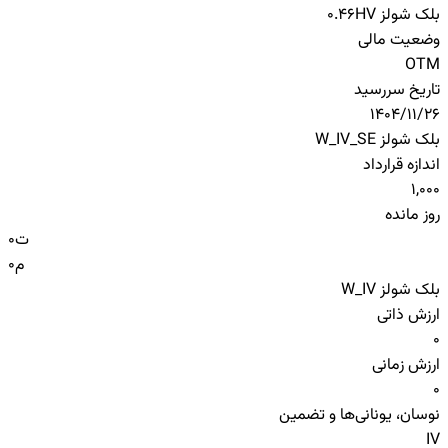
بلک شولز HV
0.46
وضعیت مالی
OTM
تاریخ سررسید
1404/11/26
بلک شولز W_IV_SE
اندازه قرارداد
1,000
روز مانده
ت
0
م
0
بلک شولز W_IV
ارزش ذاتی
0
ارزش زمانی
0
نوسان، یونانی‌ها و تضمین
IV