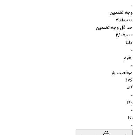
-
وجه تضمین
3,010,000
حداقل وجه تضمین
2,107,000
دلتا
-
اهرم
-
موقعیت باز
176
گاما
-
وگا
-
تتا
-