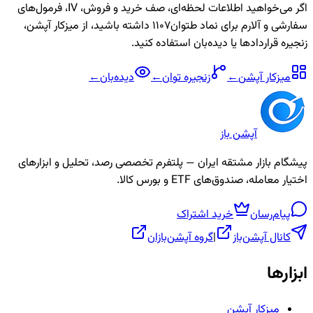
اگر می‌خواهید اطلاعات لحظه‌ای، صف خرید و فروش، IV، فرمول‌های
سفارشی و آلارم برای نماد
طتوان1107
داشته باشید، از میزکار آپشن،
زنجیره قراردادها یا دیده‌بان استفاده کنید.
میزکار آپشن
←
زنجیره
توان
←
دیده‌بان
←
آپشن باز
پیشگام بازار مشتقه ایران — پلتفرم تخصصی رصد، تحلیل و ابزارهای
اختیار معامله، صندوق‌های ETF و بورس کالا.
پیام‌رسان
خرید اشتراک
کانال آپشن‌باز
|
گروه آپشن‌بازان
ابزارها
میزکار آپشن