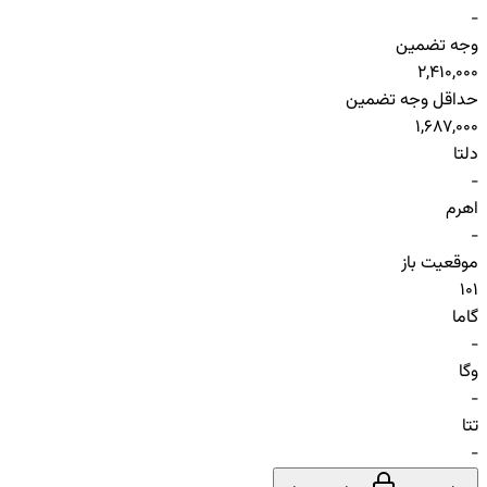
-
وجه تضمین
2,410,000
حداقل وجه تضمین
1,687,000
دلتا
-
اهرم
-
موقعیت باز
101
گاما
-
وگا
-
تتا
-