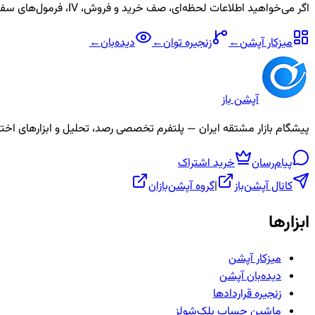
اگر می‌خواهید اطلاعات لحظه‌ای، صف خرید و فروش، IV، فرمول‌های سفارشی و آلارم برای نماد
میزکار آپشن
←
زنجیره
توان
←
دیده‌بان
←
آپشن باز
پیشگام بازار مشتقه ایران — پلتفرم تخصصی رصد، تحلیل و ابزارهای اختیار معامله، ص
پیام‌رسان
خرید اشتراک
کانال آپشن‌باز
|
گروه آپشن‌بازان
ابزارها
میزکار آپشن
دیده‌بان آپشن
زنجیره قراردادها
ماشین حساب بلک‌شولز