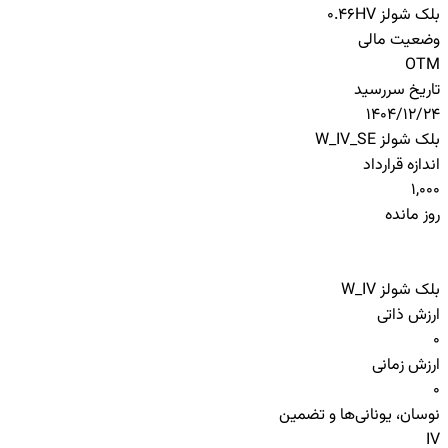
بلک شولز HV
0.46
وضعیت مالی
OTM
تاریخ سررسید
1404/12/24
بلک شولز W_IV_SE
اندازه قرارداد
1,000
روز مانده
بلک شولز W_IV
ارزش ذاتی
0
ارزش زمانی
0
نوسان، یونانی‌ها و تضمین
IV