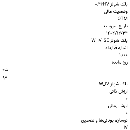
بلک شولز HV
0.46
وضعیت مالی
OTM
تاریخ سررسید
1404/12/24
بلک شولز W_IV_SE
اندازه قرارداد
1,000
روز مانده
ت
0
م
0
بلک شولز W_IV
ارزش ذاتی
0
ارزش زمانی
0
نوسان، یونانی‌ها و تضمین
IV