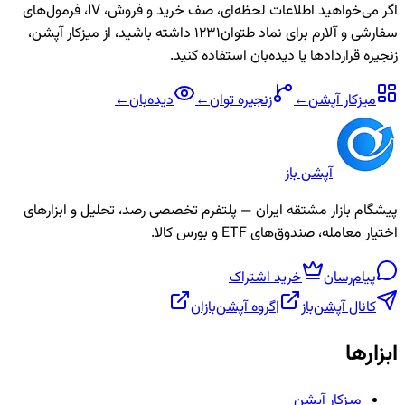
اگر می‌خواهید اطلاعات لحظه‌ای، صف خرید و فروش، IV، فرمول‌های
سفارشی و آلارم برای نماد
طتوان1231
داشته باشید، از میزکار آپشن،
زنجیره قراردادها یا دیده‌بان استفاده کنید.
میزکار آپشن
←
زنجیره
توان
←
دیده‌بان
←
آپشن باز
پیشگام بازار مشتقه ایران — پلتفرم تخصصی رصد، تحلیل و ابزارهای
اختیار معامله، صندوق‌های ETF و بورس کالا.
پیام‌رسان
خرید اشتراک
کانال آپشن‌باز
|
گروه آپشن‌بازان
ابزارها
میزکار آپشن