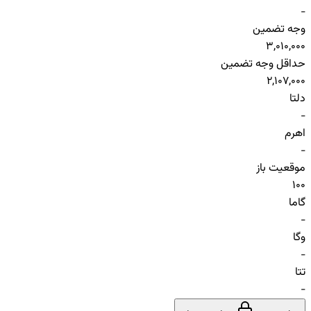
-
وجه تضمین
3,010,000
حداقل وجه تضمین
2,107,000
دلتا
-
اهرم
-
موقعیت باز
100
گاما
-
وگا
-
تتا
-