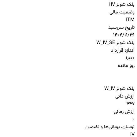
بلک شولز HV
وضعیت مالی
ITM
تاریخ سررسید
1404/11/26
بلک شولز W_IV_SE
اندازه قرارداد
1,000
روز مانده
بلک شولز W_IV
ارزش ذاتی
447
ارزش زمانی
0
نوسان، یونانی‌ها و تضمین
IV