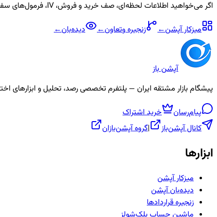
اگر می‌خواهید اطلاعات لحظه‌ای، صف خرید و فروش، IV، فرمول‌های سفارشی و آلارم برای نماد
میزکار آپشن
←
زنجیره
وتعاون
←
دیده‌بان
←
آپشن باز
پیشگام بازار مشتقه ایران — پلتفرم تخصصی رصد، تحلیل و ابزارهای اختیار معامله، ص
پیام‌رسان
خرید اشتراک
کانال آپشن‌باز
|
گروه آپشن‌بازان
ابزارها
میزکار آپشن
دیده‌بان آپشن
زنجیره قراردادها
ماشین حساب بلک‌شولز