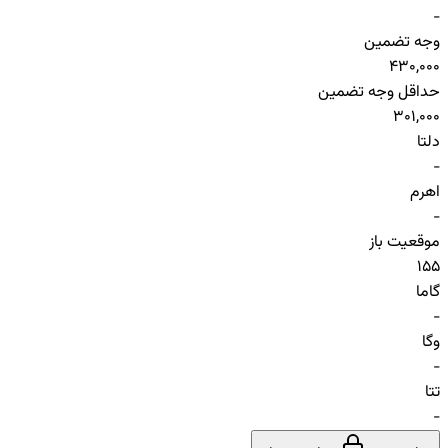
-
وجه تضمین
430,000
حداقل وجه تضمین
301,000
دلتا
-
اهرم
-
موقعیت باز
155
گاما
-
وگا
-
تتا
-