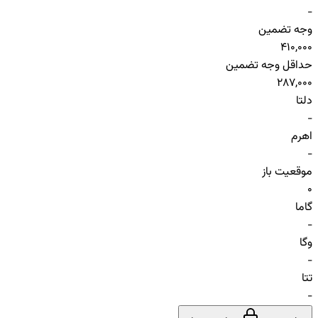
-
وجه تضمین
410,000
حداقل وجه تضمین
287,000
دلتا
-
اهرم
-
موقعیت باز
0
گاما
-
وگا
-
تتا
-