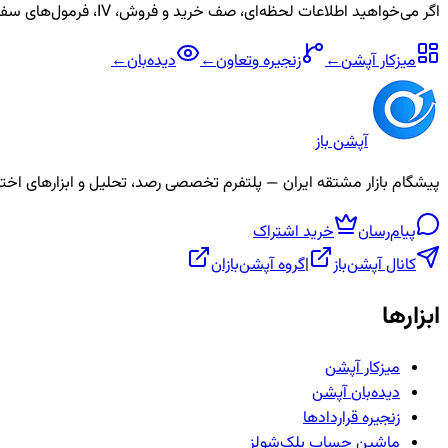
اگر می‌خواهید اطلاعات لحظه‌ای، صف خرید و فروش، IV، فرمول‌های سفارشی و آلارم برای نماد
میزکار آپشن
←
زنجیره
وتعاون
←
دیده‌بان
←
آپشن باز
پیشگام بازار مشتقه ایران — پلتفرم تخصصی رصد، تحلیل و ابزارهای اختیار معامله، ص
پیام‌رسان
خرید اشتراک
کانال آپشن‌باز
|
گروه آپشن‌بازان
ابزارها
میزکار آپشن
دیده‌بان آپشن
زنجیره قراردادها
ماشین حساب بلک‌شولز