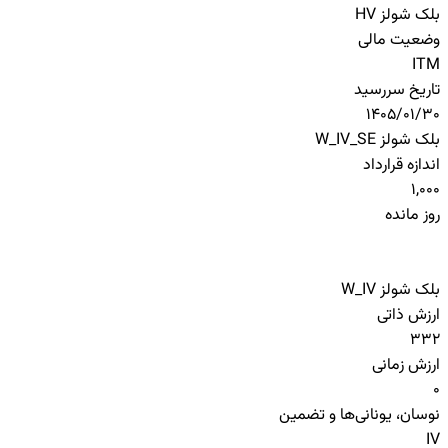
بلک شولز HV
وضعیت مالی
ITM
تاریخ سررسید
1405/01/30
بلک شولز W_IV_SE
اندازه قرارداد
1,000
روز مانده
بلک شولز W_IV
ارزش ذاتی
332
ارزش زمانی
0
نوسان، یونانی‌ها و تضمین
IV