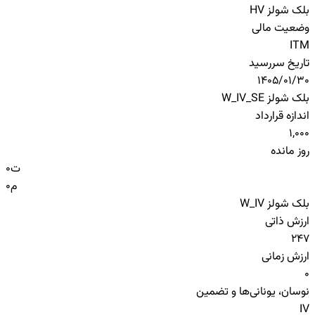
بلک شولز HV
وضعیت مالی
ITM
تاریخ سررسید
1405/01/30
بلک شولز W_IV_SE
اندازه قرارداد
1,000
روز مانده
ت
0
م
0
بلک شولز W_IV
ارزش ذاتی
247
ارزش زمانی
0
نوسان، یونانی‌ها و تضمین
IV