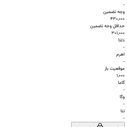
-
وجه تضمین
430,000
حداقل وجه تضمین
301,000
دلتا
-
اهرم
-
موقعیت باز
1,000
گاما
-
وگا
-
تتا
-