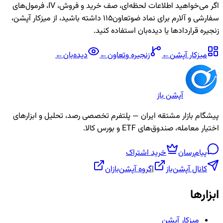
اگر می‌خواهید اطلاعات لحظه‌ای، صف خرید و فروش، IV، فرمول‌های
سفارشی و آلارم برای نماد
ضوتعاون115
داشته باشید، از میزکار آپشن،
زنجیره قراردادها یا دیده‌بان استفاده کنید.
میزکار آپشن
←
زنجیره
وتعاون
←
دیده‌بان
←
آپشن باز
پیشگام بازار مشتقه ایران — پلتفرم تخصصی رصد، تحلیل و ابزارهای
اختیار معامله، صندوق‌های ETF و بورس کالا.
پیام‌رسان
خرید اشتراک
کانال آپشن‌باز
|
گروه آپشن‌بازان
ابزارها
میزکار آپشن