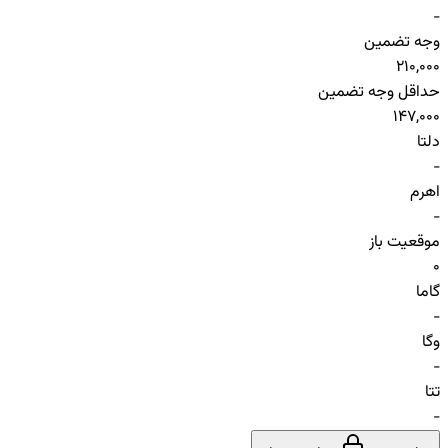
-
وجه تضمین
210,000
حداقل وجه تضمین
147,000
دلتا
-
اهرم
-
موقعیت باز
0
گاما
-
وگا
-
تتا
-