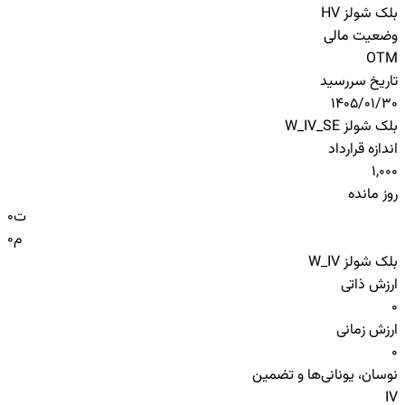
بلک شولز HV
وضعیت مالی
OTM
تاریخ سررسید
1405/01/30
بلک شولز W_IV_SE
اندازه قرارداد
1,000
روز مانده
ت
0
م
0
بلک شولز W_IV
ارزش ذاتی
0
ارزش زمانی
0
نوسان، یونانی‌ها و تضمین
IV