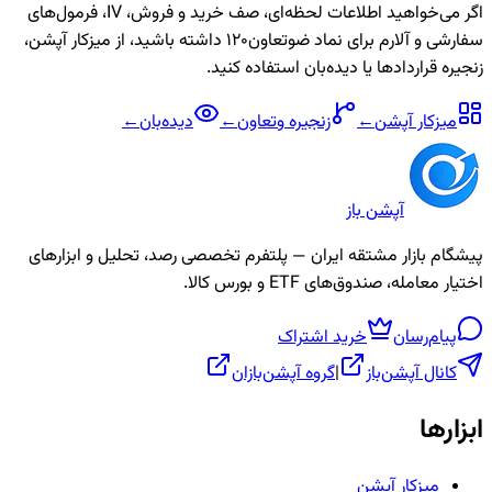
اگر می‌خواهید اطلاعات لحظه‌ای، صف خرید و فروش، IV، فرمول‌های
سفارشی و آلارم برای نماد
ضوتعاون120
داشته باشید، از میزکار آپشن،
زنجیره قراردادها یا دیده‌بان استفاده کنید.
میزکار آپشن
←
زنجیره
وتعاون
←
دیده‌بان
←
آپشن باز
پیشگام بازار مشتقه ایران — پلتفرم تخصصی رصد، تحلیل و ابزارهای
اختیار معامله، صندوق‌های ETF و بورس کالا.
پیام‌رسان
خرید اشتراک
کانال آپشن‌باز
|
گروه آپشن‌بازان
ابزارها
میزکار آپشن