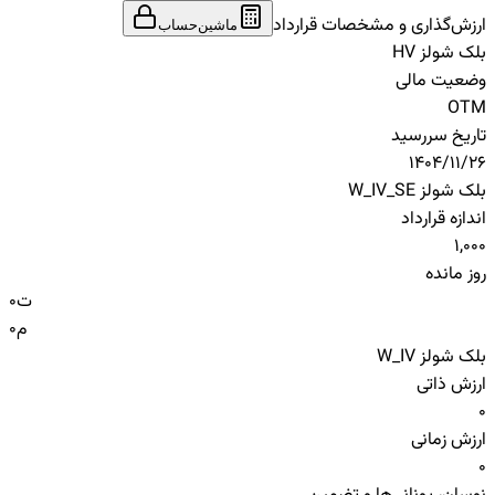
ارزش‌گذاری و مشخصات قرارداد
ماشین‌حساب
بلک شولز HV
وضعیت مالی
OTM
تاریخ سررسید
1404/11/26
بلک شولز W_IV_SE
اندازه قرارداد
1,000
روز مانده
ت
0
م
0
بلک شولز W_IV
ارزش ذاتی
0
ارزش زمانی
0