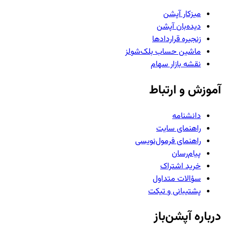
میزکار آپشن
دیده‌بان آپشن
زنجیره قراردادها
ماشین حساب بلک‌شولز
نقشه بازار سهام
آموزش و ارتباط
دانشنامه
راهنمای سایت
راهنمای فرمول‌نویسی
پیام‌رسان
خرید اشتراک
سؤالات متداول
پشتیبانی و تیکت
درباره آپشن‌باز