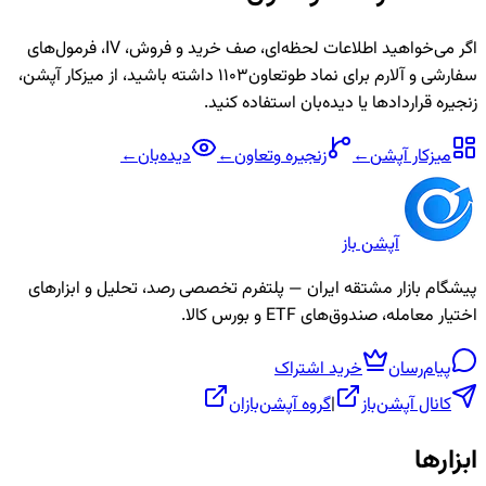
اگر می‌خواهید اطلاعات لحظه‌ای، صف خرید و فروش، IV، فرمول‌های
سفارشی و آلارم برای نماد
طوتعاون1103
داشته باشید، از میزکار آپشن،
زنجیره قراردادها یا دیده‌بان استفاده کنید.
میزکار آپشن
←
زنجیره
وتعاون
←
دیده‌بان
←
آپشن باز
پیشگام بازار مشتقه ایران — پلتفرم تخصصی رصد، تحلیل و ابزارهای
اختیار معامله، صندوق‌های ETF و بورس کالا.
پیام‌رسان
خرید اشتراک
کانال آپشن‌باز
|
گروه آپشن‌بازان
ابزارها