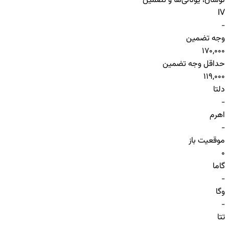
نوسان، یونانی‌ها و تضمین
IV
-
وجه تضمین
170,000
حداقل وجه تضمین
119,000
دلتا
-
اهرم
-
موقعیت باز
0
گاما
-
وگا
-
تتا