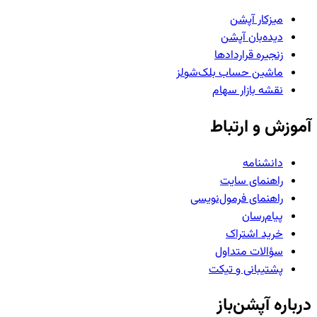
میزکار آپشن
دیده‌بان آپشن
زنجیره قراردادها
ماشین حساب بلک‌شولز
نقشه بازار سهام
آموزش و ارتباط
دانشنامه
راهنمای سایت
راهنمای فرمول‌نویسی
پیام‌رسان
خرید اشتراک
سؤالات متداول
پشتیبانی و تیکت
درباره آپشن‌باز