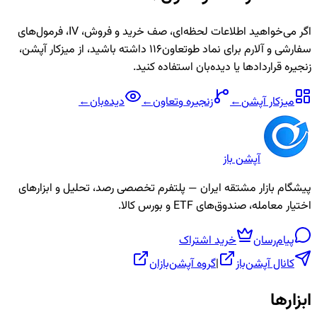
اگر می‌خواهید اطلاعات لحظه‌ای، صف خرید و فروش، IV، فرمول‌های
سفارشی و آلارم برای نماد
طوتعاون116
داشته باشید، از میزکار آپشن،
زنجیره قراردادها یا دیده‌بان استفاده کنید.
میزکار آپشن
←
زنجیره
وتعاون
←
دیده‌بان
←
آپشن باز
پیشگام بازار مشتقه ایران — پلتفرم تخصصی رصد، تحلیل و ابزارهای
اختیار معامله، صندوق‌های ETF و بورس کالا.
پیام‌رسان
خرید اشتراک
کانال آپشن‌باز
|
گروه آپشن‌بازان
ابزارها