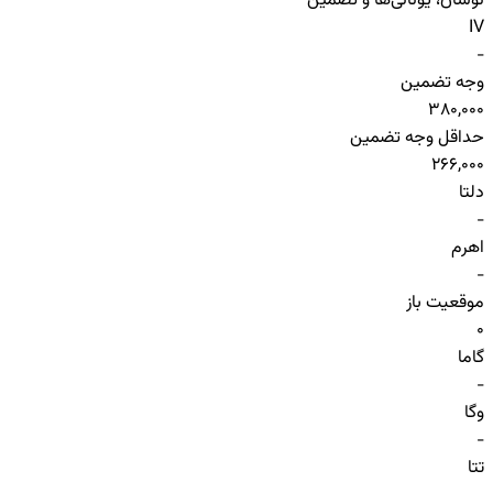
نوسان، یونانی‌ها و تضمین
IV
-
وجه تضمین
380,000
حداقل وجه تضمین
266,000
دلتا
-
اهرم
-
موقعیت باز
0
گاما
-
وگا
-
تتا