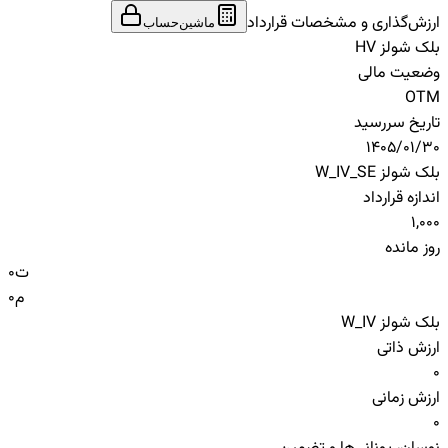
ارزش‌گذاری و مشخصات قرارداد
ماشین‌حساب
بلک شولز HV
وضعیت مالی
OTM
تاریخ سررسید
1405/01/30
بلک شولز W_IV_SE
اندازه قرارداد
1,000
روز مانده
ت
0
م
0
بلک شولز W_IV
ارزش ذاتی
0
ارزش زمانی
0