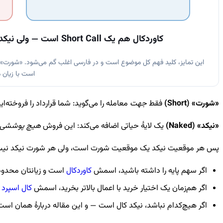
کاوردکال هم یک Short Call است — ولی نیکد نیست، چون سهم پشتش ایستاده
این تمایز، کلید فهم کل موضوع است و در فارسی اغلب گم می‌شود. «شورت» 
است با زیان م
«شورت» (Short)
فقط
جهت
معامله را می‌گوید: شما قرارداد را فروخته‌
«نیکد» (Naked)
یک لایهٔ حیاتی اضافه می‌کند: این فروش
هیچ پوششی
پس هر موقعیت نیکد یک موقعیت شورت است، ولی هر شورت نیکد نیست
اگر سهم پایه را داشته باشید، اسمش
کاوردکال
است و زیانتان محدو
اگر هم‌زمان یک اختیار خرید با اعمال بالاتر بخرید، اسمش
کال اسپرد 
اگر هیچ‌کدام نباشد، نیکد کال است — و این مقاله دربارهٔ همان است