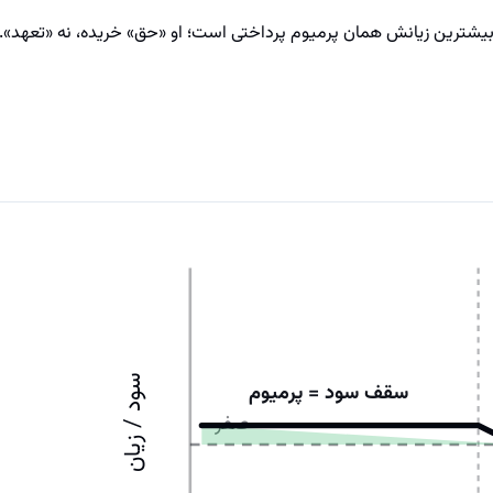
بیشترین زیانش همان پرمیوم پرداختی است؛ او «حق» خریده، نه «تعهد». واژ
سود / زیان
سقف سود = پرمیوم
صفر