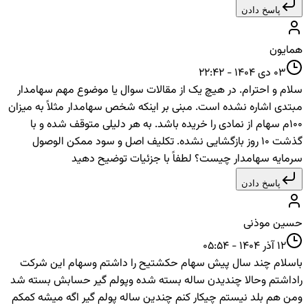
پاسخ دادن
همایون
03 دی 1404 - 22:42
سلام و احترام. در هیچ یک از مقالات سوال یا موضوع مهم سهامدار
مبتدی اشاره نشده است. مبنی بر اینکه شخص سهامدار مثلاً به میزان
100م سهام از نمادی را خریده باشد. به هر دلیلی متوقف شده و با
گذشت 10 روز بازگشایی نشده. تکلیف اصل و سود ممکن الوصول
سرمایه سهامدار چیست؟ لطفاً با جزئیات توضیح دهید
پاسخ دادن
حسین موذنی
12 آذر 1404 - 05:54
باسلام چند سال پیش سهام حکشتیح را داشتم وسهام این شرکت
راداشتم وحالا چندیدن ساله بسته شده وپولم گیر حسابش بسته شد
ومن هم بلد نیستم چیکار کنم چندین ساله پولم گیر اگه میشه کمکم