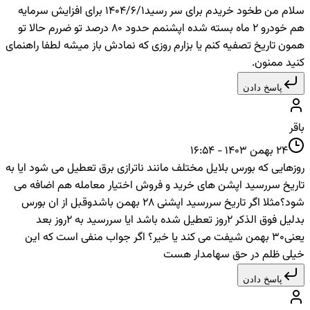
سلام من طخود خریدم برای سر رسید1404/6/1 برای افزایش سرمایه
هم خودرو 2 ماه بسته شده اپشنمم حدود 80 درصد تو ضررم حالا تو
همون تاریخ تصفیه کنم یا بزارم روزی که نمادش باز میشه لطفا راهنمای
کنید ممنون.
پاسخ دادن
باقر
24 بهمن 1403 - 16:54
روزهایی که بورس بلایل مختلف مانند ناترازی برق تعطیل می شود ایا به
تاریخ سررسید اپشن های خرید و فروش اختیار معامله هم اضافه می
شود؟مثلا اگر تاریخ سررسید اپشنی 28 بهمن باشدوقبل از ان بورس
بدلیل فوق الذکر 2روز تعطیل شده باشد ایا سررسید به 2روز بعد
یعنی30 بهمن شیفت می کند یا خیر؟ اگر جواب منفی است که این
خیلی ظلم در حق سهامدار هست
پاسخ دادن