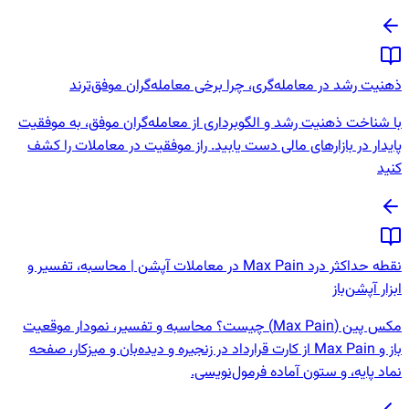
ذهنیت رشد در معامله‌گری، چرا برخی معامله‌گران موفق‌ترند
با شناخت ذهنیت رشد و الگوبرداری از معامله‌گران موفق، به موفقیت
پایدار در بازارهای مالی دست یابید. راز موفقیت در معاملات را کشف
کنید
نقطه حداکثر درد Max Pain در معاملات آپشن | محاسبه، تفسیر و
ابزار آپشن‌باز
مکس پین (Max Pain) چیست؟ محاسبه و تفسیر، نمودار موقعیت
باز و Max Pain از کارت قرارداد در زنجیره و دیده‌بان و میزکار، صفحه
نماد پایه، و ستون آماده فرمول‌نویسی.