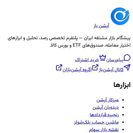
آپشن باز
پیشگام بازار مشتقه ایران — پلتفرم تخصصی رصد، تحلیل و ابزارهای
اختیار معامله، صندوق‌های ETF و بورس کالا.
پیام‌رسان
خرید اشتراک
کانال آپشن‌باز
|
گروه آپشن‌بازان
ابزارها
میزکار آپشن
دیده‌بان آپشن
زنجیره قراردادها
ماشین حساب بلک‌شولز
نقشه بازار سهام