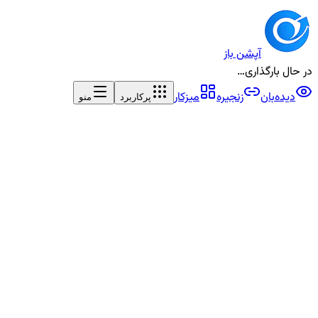
آپشن باز
در حال بارگذاری…
دیده‌بان
زنجیره
میزکار
پرکاربرد
منو