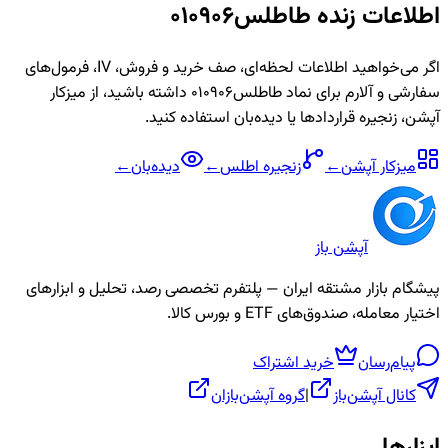
اطلاعات زنده
طاطلس010906
اگر می‌خواهید اطلاعات لحظه‌ای، صف خرید و فروش، IV، فرمول‌های
سفارشی و آلارم برای نماد
طاطلس010906
داشته باشید، از میزکار
آپشن، زنجیره قراردادها یا دیده‌بان استفاده کنید.
میزکار آپشن
←
زنجیره
اطلس
←
دیده‌بان
←
آپشن باز
پیشگام بازار مشتقه ایران — پلتفرم تخصصی رصد، تحلیل و ابزارهای
اختیار معامله، صندوق‌های ETF و بورس کالا.
پیام‌رسان
خرید اشتراک
کانال آپشن‌باز
|
گروه آپشن‌بازان
ابزارها