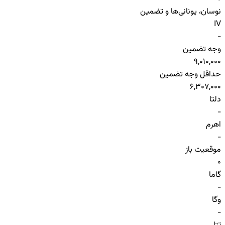
نوسان، یونانی‌ها و تضمین
IV
-
وجه تضمین
9,010,000
حداقل وجه تضمین
6,307,000
دلتا
-
اهرم
-
موقعیت باز
0
گاما
-
وگا
-