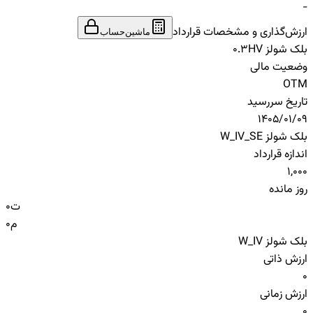
-
ارزش‌گذاری و مشخصات قرارداد
ماشین‌حساب
بلک شولز HV
0.3
وضعیت مالی
OTM
تاریخ سررسید
1405/01/09
بلک شولز W_IV_SE
اندازه قرارداد
1,000
روز مانده
ت
0
م
0
بلک شولز W_IV
ارزش ذاتی
0
ارزش زمانی
0