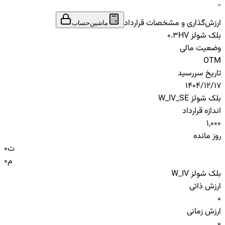
-
ارزش‌گذاری و مشخصات قرارداد
ماشین‌حساب
بلک شولز HV
0.3
وضعیت مالی
OTM
تاریخ سررسید
1404/12/17
بلک شولز W_IV_SE
اندازه قرارداد
1,000
روز مانده
ت
0
م
0
بلک شولز W_IV
ارزش ذاتی
0
ارزش زمانی
0