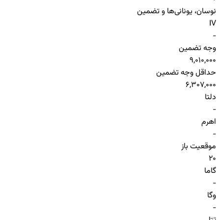
نوسان، یونانی‌ها و تضمین
IV
-
وجه تضمین
9,010,000
حداقل وجه تضمین
6,307,000
دلتا
-
اهرم
-
موقعیت باز
20
گاما
-
وگا
-