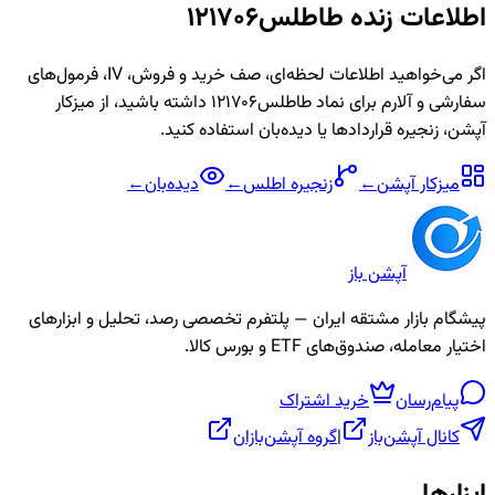
اطلاعات زنده
طاطلس121706
اگر می‌خواهید اطلاعات لحظه‌ای، صف خرید و فروش، IV، فرمول‌های
سفارشی و آلارم برای نماد
طاطلس121706
داشته باشید، از میزکار
آپشن، زنجیره قراردادها یا دیده‌بان استفاده کنید.
میزکار آپشن
←
زنجیره
اطلس
←
دیده‌بان
←
آپشن باز
پیشگام بازار مشتقه ایران — پلتفرم تخصصی رصد، تحلیل و ابزارهای
اختیار معامله، صندوق‌های ETF و بورس کالا.
پیام‌رسان
خرید اشتراک
کانال آپشن‌باز
|
گروه آپشن‌بازان
ابزارها