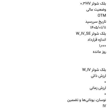
بلک شولز HV
0.3
وضعیت مالی
OTM
تاریخ سررسید
1405/01/11
بلک شولز W_IV_SE
اندازه قرارداد
1,000
روز مانده
بلک شولز W_IV
ارزش ذاتی
0
ارزش زمانی
0
نوسان، یونانی‌ها و تضمین
IV