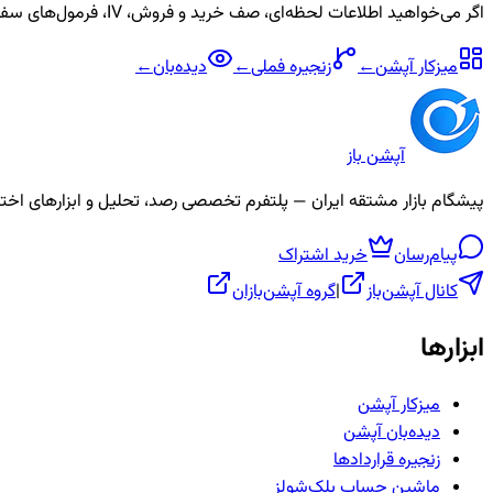
اگر می‌خواهید اطلاعات لحظه‌ای، صف خرید و فروش، IV، فرمول‌های سفارشی و آلارم برای نماد
میزکار آپشن
←
زنجیره
فملی
←
دیده‌بان
←
آپشن باز
پیشگام بازار مشتقه ایران — پلتفرم تخصصی رصد، تحلیل و ابزارهای اختیار معامله، ص
پیام‌رسان
خرید اشتراک
کانال آپشن‌باز
|
گروه آپشن‌بازان
ابزارها
میزکار آپشن
دیده‌بان آپشن
زنجیره قراردادها
ماشین حساب بلک‌شولز