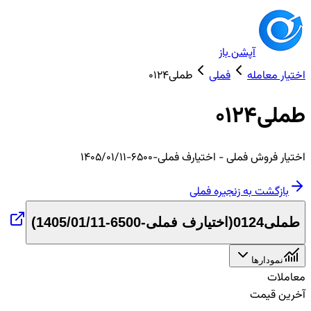
آپشن باز
اختیار معامله
فملی
طملی0124
طملی0124
اختیار
فروش
فملی
- اختیارف فملی-6500-1405/01/11
بازگشت به زنجیره
فملی
طملی0124
(
اختیارف فملی-6500-1405/01/11
)
نمودارها
معاملات
آخرین قیمت