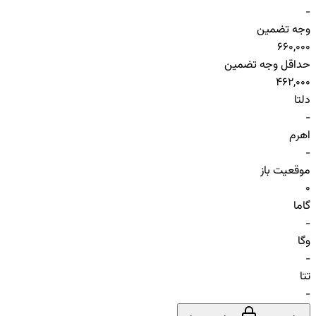
-
وجه تضمین
660,000
حداقل وجه تضمین
462,000
دلتا
-
اهرم
-
موقعیت باز
0
گاما
-
وگا
-
تتا
-