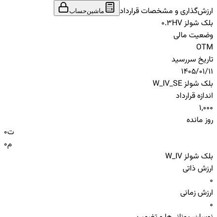
ارزش‌گذاری و مشخصات قرارداد
ماشین‌حساب
بلک شولز HV
0.3
وضعیت مالی
OTM
تاریخ سررسید
1405/01/11
بلک شولز W_IV_SE
اندازه قرارداد
1,000
روز مانده
ت
0
م
0
بلک شولز W_IV
ارزش ذاتی
0
ارزش زمانی
0