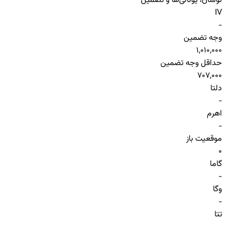
نوسان، یونانی‌ها و تضمین
IV
-
وجه تضمین
1,010,000
حداقل وجه تضمین
707,000
دلتا
-
اهرم
-
موقعیت باز
0
گاما
-
وگا
-
تتا