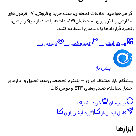
اگر می‌خواهید اطلاعات لحظه‌ای، صف خرید و فروش، IV، فرمول‌های
سفارشی و آلارم برای نماد
طملی0129
داشته باشید، از میزکار آپشن،
زنجیره قراردادها یا دیده‌بان استفاده کنید.
میزکار آپشن
←
زنجیره
فملی
←
دیده‌بان
←
آپشن باز
پیشگام بازار مشتقه ایران — پلتفرم تخصصی رصد، تحلیل و ابزارهای
اختیار معامله، صندوق‌های ETF و بورس کالا.
پیام‌رسان
خرید اشتراک
کانال آپشن‌باز
|
گروه آپشن‌بازان
ابزارها