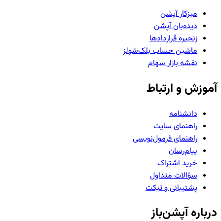
میزکار آپشن
دیده‌بان آپشن
زنجیره قراردادها
ماشین حساب بلک‌شولز
نقشه بازار سهام
آموزش و ارتباط
دانشنامه
راهنمای سایت
راهنمای فرمول‌نویسی
پیام‌رسان
خرید اشتراک
سؤالات متداول
پشتیبانی و تیکت
درباره آپشن‌باز