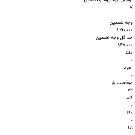
نوسان، یونانی‌ها و تضمین
IV
-
وجه تضمین
1,210,000
حداقل وجه تضمین
847,000
دلتا
-
اهرم
-
موقعیت باز
72
گاما
-
وگا
-
تتا