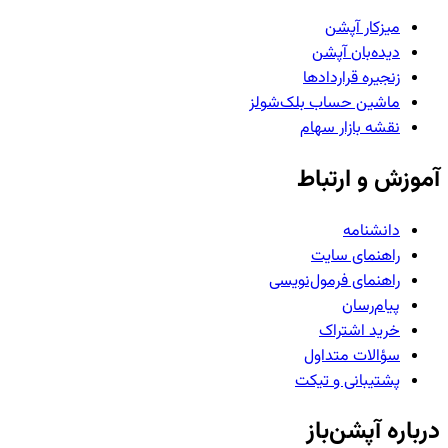
میزکار آپشن
دیده‌بان آپشن
زنجیره قراردادها
ماشین حساب بلک‌شولز
نقشه بازار سهام
آموزش و ارتباط
دانشنامه
راهنمای سایت
راهنمای فرمول‌نویسی
پیام‌رسان
خرید اشتراک
سؤالات متداول
پشتیبانی و تیکت
درباره آپشن‌باز