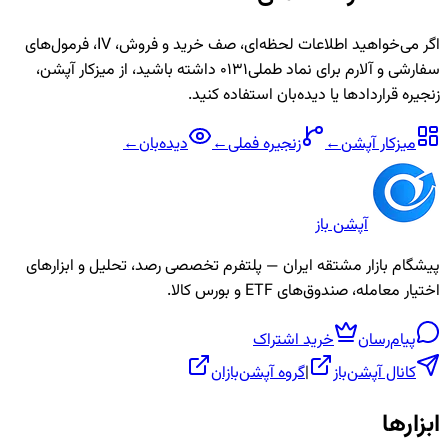
اگر می‌خواهید اطلاعات لحظه‌ای، صف خرید و فروش، IV، فرمول‌های
سفارشی و آلارم برای نماد
طملی0131
داشته باشید، از میزکار آپشن،
زنجیره قراردادها یا دیده‌بان استفاده کنید.
میزکار آپشن
←
زنجیره
فملی
←
دیده‌بان
←
آپشن باز
پیشگام بازار مشتقه ایران — پلتفرم تخصصی رصد، تحلیل و ابزارهای
اختیار معامله، صندوق‌های ETF و بورس کالا.
پیام‌رسان
خرید اشتراک
کانال آپشن‌باز
|
گروه آپشن‌بازان
ابزارها