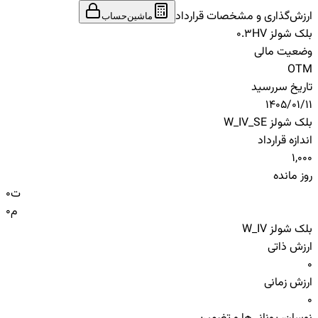
ارزش‌گذاری و مشخصات قرارداد
ماشین‌حساب
بلک شولز HV
0.3
وضعیت مالی
OTM
تاریخ سررسید
1405/01/11
بلک شولز W_IV_SE
اندازه قرارداد
1,000
روز مانده
ت
0
م
0
بلک شولز W_IV
ارزش ذاتی
0
ارزش زمانی
0