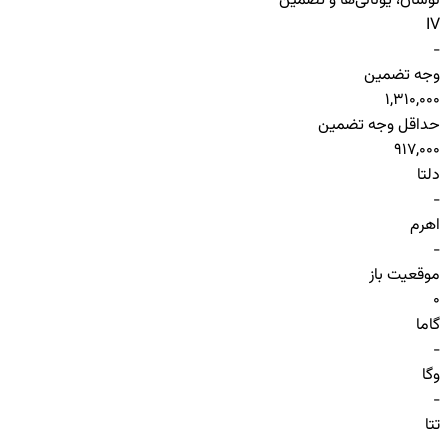
نوسان، یونانی‌ها و تضمین
IV
-
وجه تضمین
1,310,000
حداقل وجه تضمین
917,000
دلتا
-
اهرم
-
موقعیت باز
0
گاما
-
وگا
-
تتا