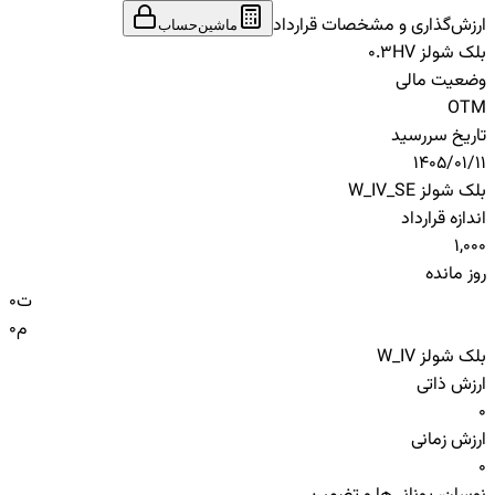
ارزش‌گذاری و مشخصات قرارداد
ماشین‌حساب
بلک شولز HV
0.3
وضعیت مالی
OTM
تاریخ سررسید
1405/01/11
بلک شولز W_IV_SE
اندازه قرارداد
1,000
روز مانده
ت
0
م
0
بلک شولز W_IV
ارزش ذاتی
0
ارزش زمانی
0