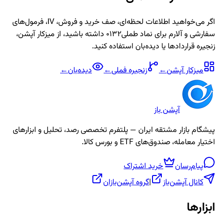
اگر می‌خواهید اطلاعات لحظه‌ای، صف خرید و فروش، IV، فرمول‌های
سفارشی و آلارم برای نماد
طملی0132
داشته باشید، از میزکار آپشن،
زنجیره قراردادها یا دیده‌بان استفاده کنید.
میزکار آپشن
←
زنجیره
فملی
←
دیده‌بان
←
آپشن باز
پیشگام بازار مشتقه ایران — پلتفرم تخصصی رصد، تحلیل و ابزارهای
اختیار معامله، صندوق‌های ETF و بورس کالا.
پیام‌رسان
خرید اشتراک
کانال آپشن‌باز
|
گروه آپشن‌بازان
ابزارها