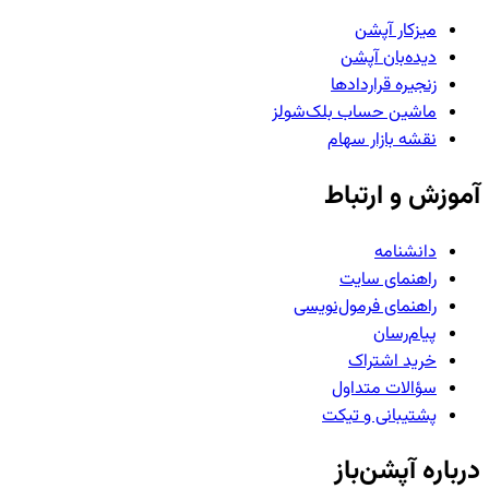
میزکار آپشن
دیده‌بان آپشن
زنجیره قراردادها
ماشین حساب بلک‌شولز
نقشه بازار سهام
آموزش و ارتباط
دانشنامه
راهنمای سایت
راهنمای فرمول‌نویسی
پیام‌رسان
خرید اشتراک
سؤالات متداول
پشتیبانی و تیکت
درباره آپشن‌باز