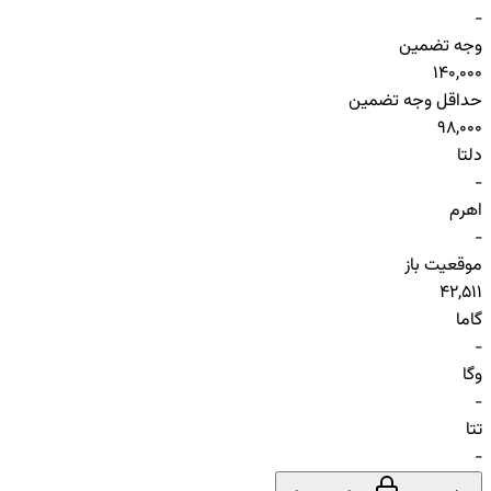
-
وجه تضمین
140,000
حداقل وجه تضمین
98,000
دلتا
-
اهرم
-
موقعیت باز
42,511
گاما
-
وگا
-
تتا
-