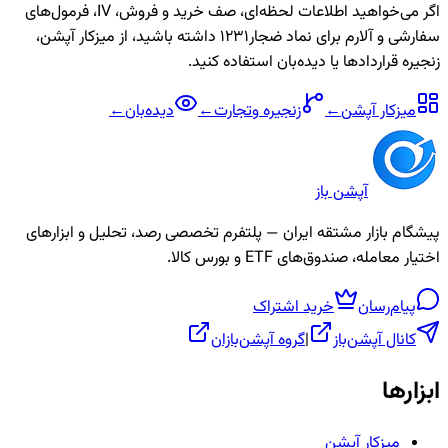
اگر می‌خواهید اطلاعات لحظه‌ای، صف خرید و فروش، IV، فرمول‌های
سفارشی و آلارم برای نماد
ضجار1231
داشته باشید، از میزکار آپشن،
زنجیره قراردادها یا دیده‌بان استفاده کنید.
میزکار آپشن
←
زنجیره
وتجارت
←
دیده‌بان
←
آپشن باز
پیشگام بازار مشتقه ایران — پلتفرم تخصصی رصد، تحلیل و ابزارهای
اختیار معامله، صندوق‌های ETF و بورس کالا.
پیام‌رسان
خرید اشتراک
کانال آپشن‌باز
|
گروه آپشن‌بازان
ابزارها
میزکار آپشن