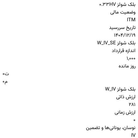
بلک شولز HV
0.33
وضعیت مالی
ITM
تاریخ سررسید
1404/12/19
بلک شولز W_IV_SE
اندازه قرارداد
1,000
روز مانده
ت
0
م
0
بلک شولز W_IV
ارزش ذاتی
281
ارزش زمانی
0
نوسان، یونانی‌ها و تضمین
IV