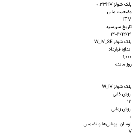
بلک شولز HV
0.33
وضعیت مالی
ITM
تاریخ سررسید
1404/12/19
بلک شولز W_IV_SE
اندازه قرارداد
1,000
روز مانده
بلک شولز W_IV
ارزش ذاتی
111
ارزش زمانی
0
نوسان، یونانی‌ها و تضمین
IV