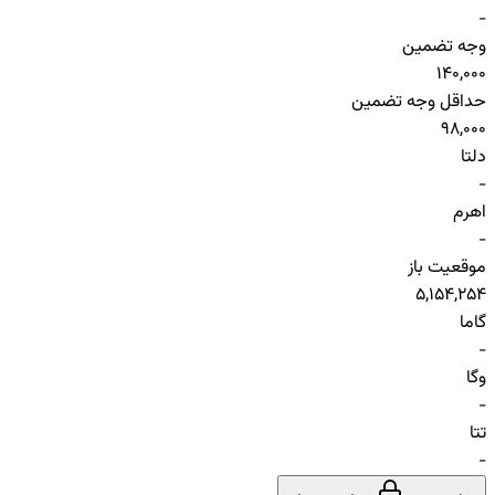
-
وجه تضمین
140,000
حداقل وجه تضمین
98,000
دلتا
-
اهرم
-
موقعیت باز
5,154,254
گاما
-
وگا
-
تتا
-