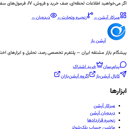
اگر می‌خواهید اطلاعات لحظه‌ای، صف خرید و فروش، IV، فرمول‌های سفارشی و آلارم برای نماد
میزکار آپشن
←
زنجیره
وتجارت
←
دیده‌بان
←
آپشن باز
پیشگام بازار مشتقه ایران — پلتفرم تخصصی رصد، تحلیل و ابزارهای اختیار معامله، ص
پیام‌رسان
خرید اشتراک
کانال آپشن‌باز
|
گروه آپشن‌بازان
ابزارها
میزکار آپشن
دیده‌بان آپشن
زنجیره قراردادها
ماشین حساب بلک‌شولز