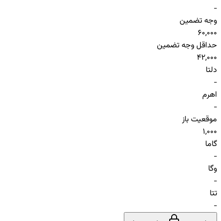
-
وجه تضمین
60,000
حداقل وجه تضمین
42,000
دلتا
-
اهرم
-
موقعیت باز
1,000
گاما
-
وگا
-
تتا
-