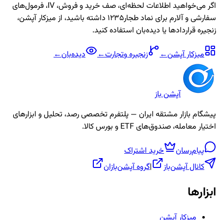
اگر می‌خواهید اطلاعات لحظه‌ای، صف خرید و فروش، IV، فرمول‌های
سفارشی و آلارم برای نماد
طجار1235
داشته باشید، از میزکار آپشن،
زنجیره قراردادها یا دیده‌بان استفاده کنید.
میزکار آپشن
←
زنجیره
وتجارت
←
دیده‌بان
←
آپشن باز
پیشگام بازار مشتقه ایران — پلتفرم تخصصی رصد، تحلیل و ابزارهای
اختیار معامله، صندوق‌های ETF و بورس کالا.
پیام‌رسان
خرید اشتراک
کانال آپشن‌باز
|
گروه آپشن‌بازان
ابزارها
میزکار آپشن