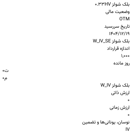
بلک شولز HV
0.33
وضعیت مالی
OTM
تاریخ سررسید
1404/12/19
بلک شولز W_IV_SE
اندازه قرارداد
1,000
روز مانده
ت
0
م
0
بلک شولز W_IV
ارزش ذاتی
0
ارزش زمانی
0
نوسان، یونانی‌ها و تضمین
IV