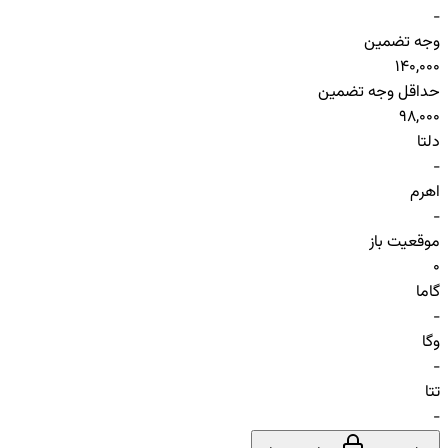
-
وجه تضمین
140,000
حداقل وجه تضمین
98,000
دلتا
-
اهرم
-
موقعیت باز
0
گاما
-
وگا
-
تتا
-