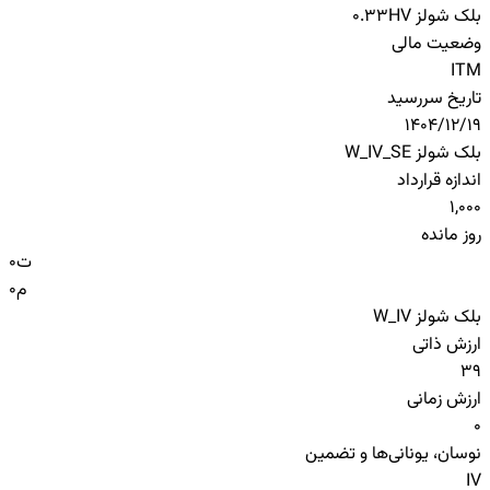
بلک شولز HV
0.33
وضعیت مالی
ITM
تاریخ سررسید
1404/12/19
بلک شولز W_IV_SE
اندازه قرارداد
1,000
روز مانده
ت
0
م
0
بلک شولز W_IV
ارزش ذاتی
39
ارزش زمانی
0
نوسان، یونانی‌ها و تضمین
IV