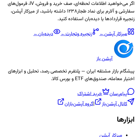
اگر می‌خواهید اطلاعات لحظه‌ای، صف خرید و فروش، IV، فرمول‌های
سفارشی و آلارم برای نماد
طجار1238
داشته باشید، از میزکار آپشن،
زنجیره قراردادها یا دیده‌بان استفاده کنید.
میزکار آپشن
←
زنجیره
وتجارت
←
دیده‌بان
←
آپشن باز
پیشگام بازار مشتقه ایران — پلتفرم تخصصی رصد، تحلیل و ابزارهای
اختیار معامله، صندوق‌های ETF و بورس کالا.
پیام‌رسان
خرید اشتراک
کانال آپشن‌باز
|
گروه آپشن‌بازان
ابزارها
میزکار آپشن