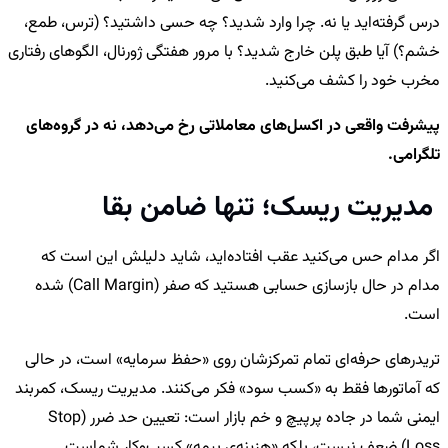
درس گرفته‌اید یا نه. چرا وارد شدید؟ چه حسی داشتید؟ (ترس، طمع،
خشم؟) آیا طبق پلن خارج شدید؟ با مرور هفتگی ژورنال، الگوهای رفتاری
مخرب خود را کشف می‌کنید.
پیشرفت واقعی در اکسل‌های معاملاتی رخ می‌دهد، نه در گروه‌های
تلگرامی.
مدیریت ریسک؛ تنها ضامن بقا
اگر مدام حس می‌کنید عقب افتاده‌اید، شاید دلیلش این است که
مدام در حال بازسازی حسابی هستید که صفر (Call Margin) شده
است.
تریدرهای حرفه‌ای تمام تمرکزشان روی «حفظ سرمایه» است، در حالی
که آماتورها فقط به «کسب سود» فکر می‌کنند. مدیریت ریسک، کمربند
ایمنی شما در جاده پرپیچ‌ و خم بازار است: تعیین حد ضرر (Stop
Loss) ضعف نیست، بلکه «هزینه‌ی بیمه» کسب‌وکار شماست.